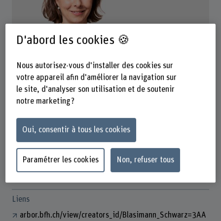
D'abord les cookies 🍪
Nous autorisez-vous d'installer des cookies sur
Prof. Dr. Angela Blasimann Schwarz
Co-Leiterin BSc Physiotherapie
votre appareil afin d'améliorer la navigation sur
le site, d'analyser son utilisation et de soutenir
notre marketing ?
Contact
Oui, consentir à tous les cookies
+41 31 848 45 27
Afficher l'e-mail
Paramétrer les cookies
Non, refuser tous
www.bfh.ch/fr/angela-blasimann-schwarz
Liens
arbor.bfh.ch/view/creators_id/Blasimann_Schwarz=3AA