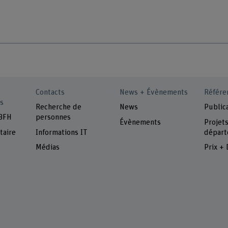
Contacts
News + Évènements
Référe
s
Recherche de
News
Public
 BFH
personnes
Évènements
Projet
taire
Informations IT
départ
Médias
Prix + 