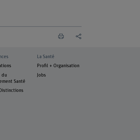
nces
La Santé
ations
Profil + Organisation
s du
Jobs
ement Santé
Distinctions