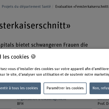
Projets du département Santé
Evaluation «Fensterkaiserschnitt
sterkaiserschnitt»
spitals bietet schwangeren Frauen die
htfenster in der sterilen OP-Abdeckung
 les cookies 🍪
r Kaiserschnitt auf die Welt kommt.
re Zufriedenheit.
isez-vous d'installer des cookies sur votre appareil afin d'améliore
sur le site, d'analyser son utilisation et de soutenir notre marketin
entir à tous les cookies
Paramétrer les cookies
Non, refu
Organisation d'encouragement
Directi
BFH
Prof. D