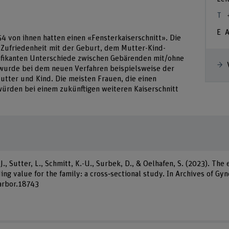
A
4 von ihnen hatten einen «Fensterkaiserschnitt». Die
ch Zufriedenheit mit der Geburt, dem Mutter-Kind-
nifikanten Unterschiede zwischen Gebärenden mit/ohne
t wurde bei dem neuen Verfahren beispielsweise der
utter und Kind. Die meisten Frauen, die einen
würden bei einem zukünftigen weiteren Kaiserschnitt
 J., Sutter, L., Schmitt, K.-U., Surbek, D., & Oelhafen, S. (2023). T
g value for the family: a cross‑sectional study. In Archives of Gyn
/arbor.18743