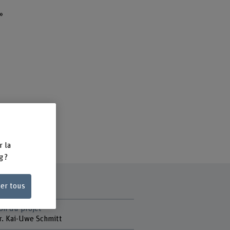
»
r la
g ?
ser tous
on du projet
r. Kai-Uwe Schmitt