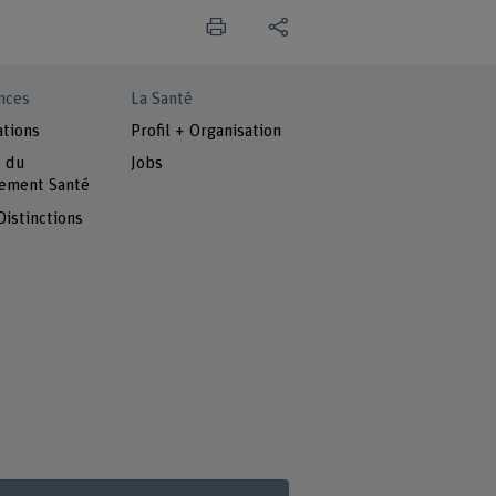
nces
La Santé
ations
Profil + Organisation
s du
Jobs
ement Santé
Distinctions