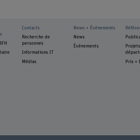
Contacts
News + Évènements
Référe
s
Recherche de
News
Public
 BFH
personnes
Évènements
Projet
taire
Informations IT
départ
Médias
Prix + 