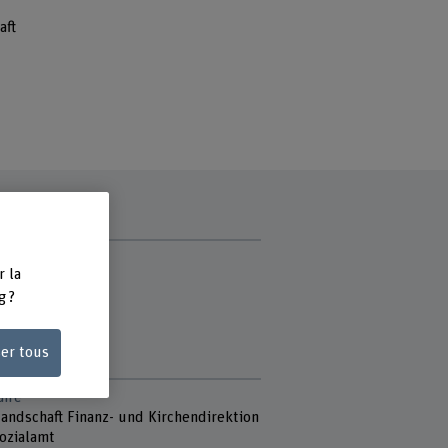
aft
 du projet
r la
a Hostettler
g ?
ie Joder
n Junker
e Keller
ser tous
la Wildisen
aire
Landschaft Finanz- und Kirchendirektion
Sozialamt