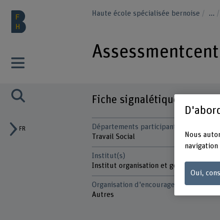
Haute école spécialisée bernoise
...
Assessmentcente
Fiche signalétique
D'abord
Départements participants
FR
Nous autor
Travail Social
navigation 
Institut(s)
Institut organisation et gestion sociale
Oui, cons
Organisation d'encouragement
Autres