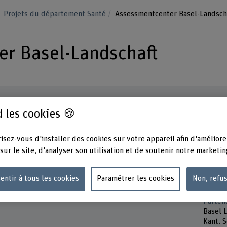
Projets du département Santé
Assessmentcenter Basel-Landsch
r Basel-Landschaft
 les cookies 🍪
Durée (prévue)
Équipe
isez-vous d'installer des cookies sur votre appareil afin d'améliore
01.07.2023 - 31.12.2024
Tatian
sur le site, d'analyser son utilisation et de soutenir notre marketin
Nathal
Direction du projet
Kathri
Prof. Dr. Simon Raphael Steger
Pascal
entir à tous les cookies
Paramétrer les cookies
Non, refu
Luisel
Parten
Basel 
Kant. 