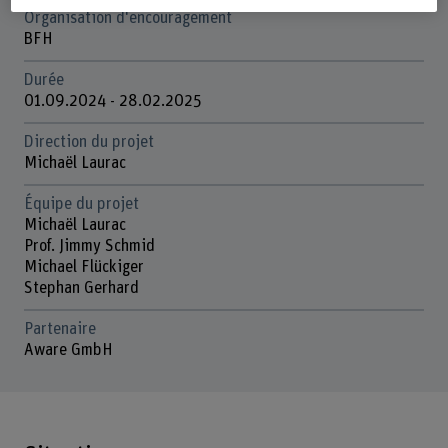
Organisation d'encouragement
BFH
Durée
01.09.2024 - 28.02.2025
Direction du projet
Michaël Laurac
Équipe du projet
Michaël Laurac
Prof. Jimmy Schmid
Michael Flückiger
Stephan Gerhard
Partenaire
Aware GmbH