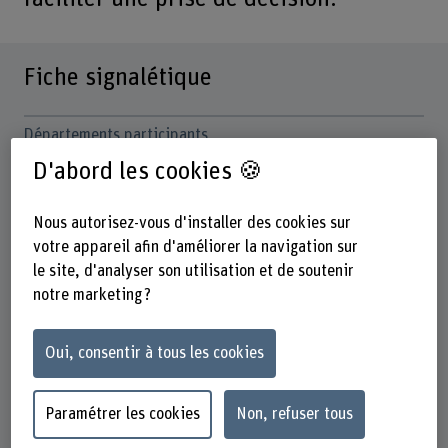
Fiche signalétique
Départements participants
Haute école des arts de Berne
D'abord les cookies 🍪
Technique et informatique
Institut(s)
Nous autorisez-vous d'installer des cookies sur
Institute of Design Research
votre appareil afin d'améliorer la navigation sur
Institut d’informatique médicale I4MI
le site, d'analyser son utilisation et de soutenir
notre marketing ?
Unité(s) de recherche
Knowledge Visualization
I4MI / Digital Health Lab
Oui, consentir à tous les cookies
Champ thématique stratégique
Champ thématique "Transformation numérique centrée sur
Paramétrer les cookies
Non, refuser tous
l'humain"