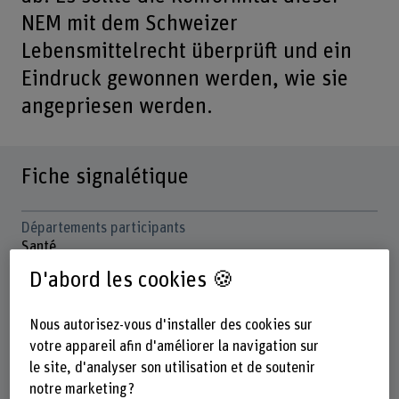
NEM mit dem Schweizer
Lebensmittelrecht überprüft und ein
Eindruck gewonnen werden, wie sie
angepriesen werden.
Fiche signalétique
Départements participants
Santé
D'abord les cookies 🍪
Institut(s)
Nutrition et diététique
Nous autorisez-vous d'installer des cookies sur
Organisation d'encouragement
votre appareil afin d'améliorer la navigation sur
Autres
le site, d'analyser son utilisation et de soutenir
notre marketing ?
Durée (prévue)