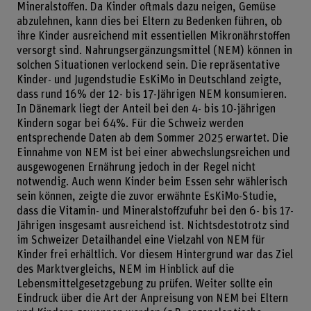
Mineralstoffen. Da Kinder oftmals dazu neigen, Gemüse
abzulehnen, kann dies bei Eltern zu Bedenken führen, ob
ihre Kinder ausreichend mit essentiellen Mikronährstoffen
versorgt sind. Nahrungsergänzungsmittel (NEM) können in
solchen Situationen verlockend sein. Die repräsentative
Kinder- und Jugendstudie EsKiMo in Deutschland zeigte,
dass rund 16% der 12- bis 17-Jährigen NEM konsumieren.
In Dänemark liegt der Anteil bei den 4- bis 10-jährigen
Kindern sogar bei 64%. Für die Schweiz werden
entsprechende Daten ab dem Sommer 2025 erwartet. Die
Einnahme von NEM ist bei einer abwechslungsreichen und
ausgewogenen Ernährung jedoch in der Regel nicht
notwendig. Auch wenn Kinder beim Essen sehr wählerisch
sein können, zeigte die zuvor erwähnte EsKiMo-Studie,
dass die Vitamin- und Mineralstoffzufuhr bei den 6- bis 17-
Jährigen insgesamt ausreichend ist. Nichtsdestotrotz sind
im Schweizer Detailhandel eine Vielzahl von NEM für
Kinder frei erhältlich. Vor diesem Hintergrund war das Ziel
des Marktvergleichs, NEM im Hinblick auf die
Lebensmittelgesetzgebung zu prüfen. Weiter sollte ein
Eindruck über die Art der Anpreisung von NEM bei Eltern