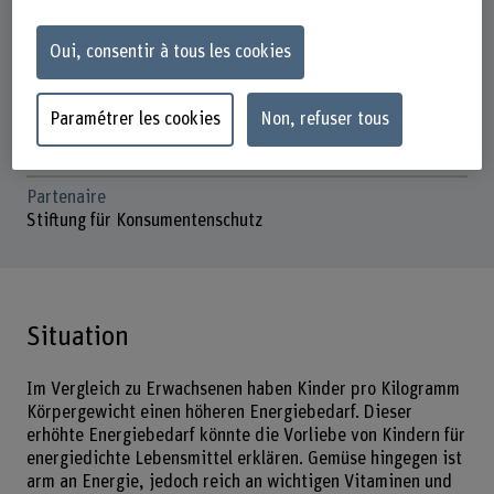
01.08.2024 - 30.11.2024
Oui, consentir à tous les cookies
Direction du projet
Franziska Scheidegger-Balmer
Paramétrer les cookies
Non, refuser tous
Équipe du projet
Jessica Stalder
Partenaire
Stiftung für Konsumentenschutz
Situation
Im Vergleich zu Erwachsenen haben Kinder pro Kilogramm
Körpergewicht einen höheren Energiebedarf. Dieser
erhöhte Energiebedarf könnte die Vorliebe von Kindern für
energiedichte Lebensmittel erklären. Gemüse hingegen ist
arm an Energie, jedoch reich an wichtigen Vitaminen und