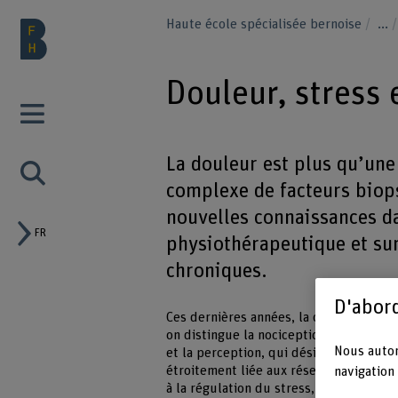
Haute école spécialisée bernoise
...
Douleur, stress
La douleur est plus qu’une
complexe de facteurs biop
nouvelles connaissances d
FR
physiothérapeutique et su
chroniques.
D'abord
Ces dernières années, la compréhensio
on distingue la nociception, qui désign
Nous autor
et la perception, qui désigne l’expérie
étroitement liée aux réseaux corticaux,
navigation 
à la régulation du stress, de l’anxiété 