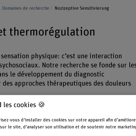
Domaines de recherche
Nozizeptive Sensitivierung
 et thermorégulation
 sensation physique: c’est une interaction
sychosociaux. Notre recherche se fonde sur le
ans le développement du diagnostic
r des approches thérapeutiques des douleurs
 les cookies 🍪
n de la douleur a considérablement évolué. Aujourd’hui,
e le traitement physiologique des stimuli de la douleur,
isez-vous d'installer des cookies sur votre appareil afin d'améliore
nce subjective de la douleur. La perception est
 qui traitent les signaux nociceptifs tout en contribuant
sur le site, d'analyser son utilisation et de soutenir notre marketin
et à la thermorégulation. Ces corrélations