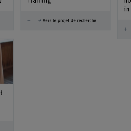
)
Training
no
in
Afficher plus
Vers le projet de recherche
A
d