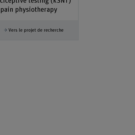
ciceptive testing (kSNT)
 pain physiotherapy
fficher plus
Vers le projet de recherche