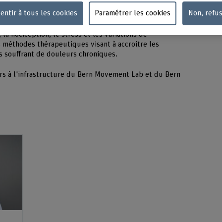
ective élargie dans le diagnostic et la thérapie
entir à tous les cookies
Paramétrer les cookies
Non, refu
ans le traitement des affections douloureuses
 portent sur des méthodes de mesure cliniques
la nociception, le stress et les variations de
méthodes thérapeutiques visant à accroitre les
-s souffrant de douleurs chroniques.
rs à l'infrastructure du Bern Movement Lab et du Bern