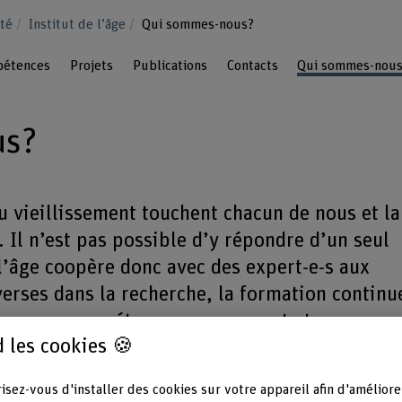
nté
Institut de l’âge
Qui sommes-nous?
étences
Projets
Publications
Contacts
Qui sommes-nou
us?
du vieillissement touchent chacun de nous et la
 Il n’est pas possible d’y répondre d’un seul
 l’âge coopère donc avec des expert-e-s aux
iverses dans la recherche, la formation continu
ice: avec compétence, engagement et en se
 les cookies 🍪
isez-vous d'installer des cookies sur votre appareil afin d'améliore