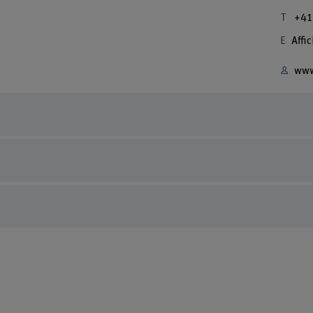
+41
Affic
www