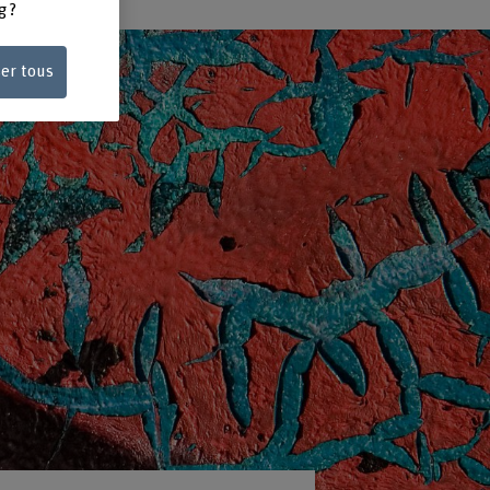
g ?
ser tous