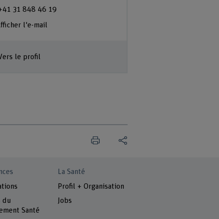
+41 31 848 46 19
+41 31 848 46 25
fficher l'e-mail
Afficher l'e-mail
Vers le profil
Vers le profil
nces
La Santé
ations
Profil + Organisation
s du
Jobs
ement Santé