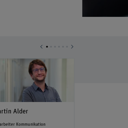
rtin Alder
Dr. Eva Birken
arbeiter Kommunikation
Projektleiterin