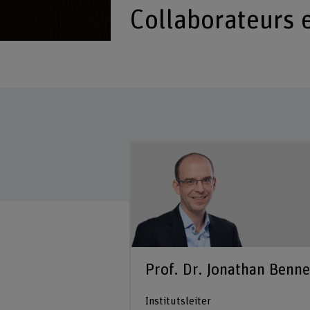
Collaborateurs e
ch
 Mitarbeiterin
 57
Prof. Dr. Jonathan Benne
Institutsleiter