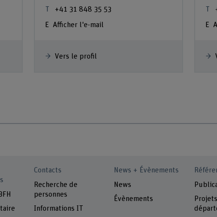
+41 31 848 35 53
Afficher l'e-mail
A
Vers le profil
Contacts
News + Évènements
Référe
s
Recherche de
News
Public
 BFH
personnes
Évènements
Projet
taire
Informations IT
départ