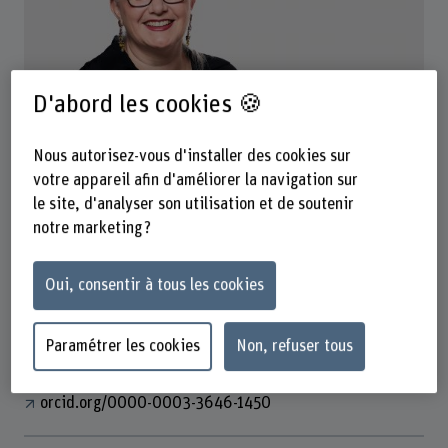
D'abord les cookies 🍪
Prof. Dr. Eva Soom Ammann
Leiterin IF Psychosoziale Gesundheit
Nous autorisez-vous d'installer des cookies sur
votre appareil afin d'améliorer la navigation sur
le site, d'analyser son utilisation et de soutenir
Contact
notre marketing ?
+41 31 848 35 59
Afficher l'e-mail
Oui, consentir à tous les cookies
www.bfh.ch/fr/eva-soom-ammann
Paramétrer les cookies
Non, refuser tous
Liens
orcid.org/0000-0003-3646-1450