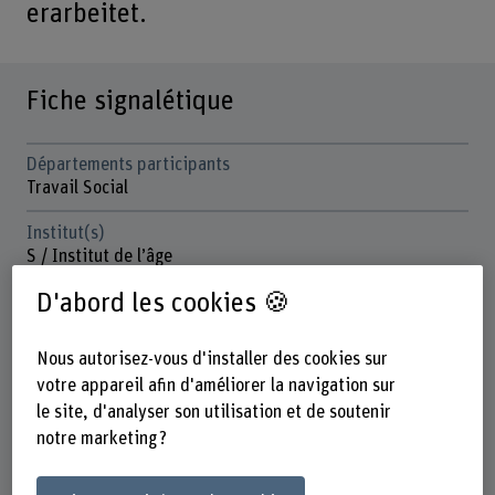
erarbeitet.
Fiche signalétique
Départements participants
Travail Social
Institut(s)
S / Institut de l’âge
D'abord les cookies 🍪
Organisation d'encouragement
Autres
Nous autorisez-vous d'installer des cookies sur
Durée (prévue)
votre appareil afin d'améliorer la navigation sur
01.05.2024 - 31.05.2025
le site, d'analyser son utilisation et de soutenir
Direction du projet
notre marketing ?
Riccardo Pardini