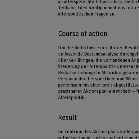
an altersgerechte Infrastruktur, bedür
Teilhabe. Gleichzeitig nimmt das Inte
alterspolitischen Fragen zu.
Course of action
Um die Bedürfnisse der älteren Bevölke
umfassende Bestandsanalyse durchgefü
über 60-Jährigen, die vorhandenen Ang
Steuerung der Alterspolitik untersucht
Bedarfserhebung: In Mitwirkungsfore
Personen ihre Perspektiven und Wünsch
gemeinsam mit einer breit abgestützte
praxisnaher Aktionsplan entwickelt – 
Alterspolitik.
Result
Im Zentrum des Aktionsplans steht das
selbstbestimmt, sicher und gut einge