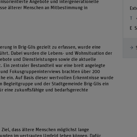
fnisorientierte Angebote und intergenerationelle
resse älterer Menschen an Mitbestimmung in
Ext
S
rung in Brig-Glis gezielt zu erfassen, wurde eine
hrt. Dabei wurden die Lebens- und Wohnsituation der
ebote und Dienstleistungen sowie die aktuelle
. Ein zentraler Bestandteil war eine breit angelegte
n und Fokusgruppeninterviews brachten über 200
e ein. Auf Basis dieser wertvollen Erkenntnisse wurde
n Begleitgruppe und der Stadtgemeinde Brig-Glis ein
für eine zukunftsfähige und bedarfsgerechte
 Ziel, dass ältere Menschen möglichst lange
bunden im vertrauten Umfeld leben können. Dafür