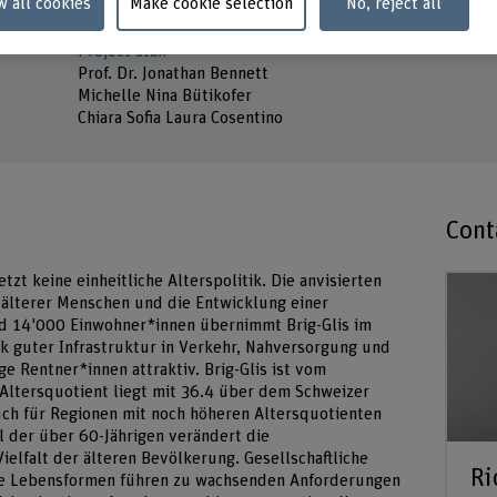
w all cookies
Make cookie selection
No, reject all
Riccardo Pardini
Alter(
Altersa
Project staff
Prof. Dr. Jonathan Bennett
Michelle Nina Bütikofer
Chiara Sofia Laura Cosentino
Cont
tzt keine einheitliche Alterspolitik. Die anvisierten
n älterer Menschen und die Entwicklung einer
nd 14'000 Einwohner*innen übernimmt Brig-Glis im
k guter Infrastruktur in Verkehr, Nahversorgung und
ge Rentner*innen attraktiv. Brig-Glis ist vom
Altersquotient liegt mit 36.4 über dem Schweizer
auch für Regionen mit noch höheren Altersquotienten
l der über 60-Jährigen verändert die
elfalt der älteren Bevölkerung. Gesellschaftliche
Ri
ue Lebensformen führen zu wachsenden Anforderungen