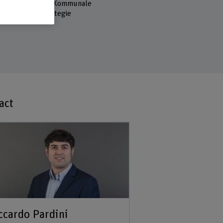
n), Alterspolitik, Kommunale
rbeit, Altersstrategie
act
ccardo Pardini