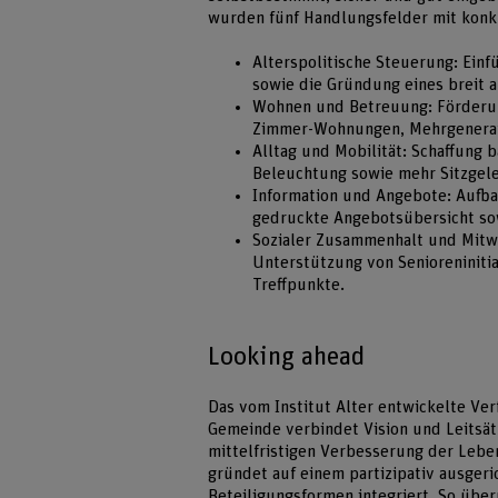
wurden fünf Handlungsfelder mit konk
Alterspolitische Steuerung: Einf
sowie die Gründung eines breit 
Wohnen und Betreuung: Förderun
Zimmer-Wohnungen, Mehrgenerat
Alltag und Mobilität: Schaffung 
Beleuchtung sowie mehr Sitzgele
Information und Angebote: Aufbau
gedruckte Angebotsübersicht so
Sozialer Zusammenhalt und Mitwi
Unterstützung von Senioreniniti
Treffpunkte.
Looking ahead
Das vom Institut Alter entwickelte Ver
Gemeinde verbindet Vision und Leitsä
mittelfristigen Verbesserung der Lebe
gründet auf einem partizipativ ausgeri
Beteiligungsformen integriert. So übe