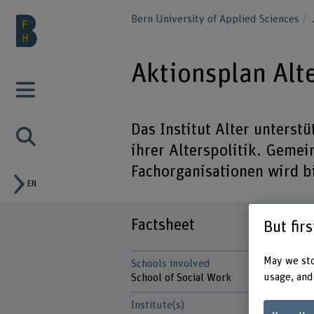
Bern University of Applied Sciences
Aktionsplan Alte
Das Institut Alter unterst
ihrer Alterspolitik. Geme
Fachorganisationen wird b
EN
Factsheet
But fir
May we sto
Schools involved
usage, and
School of Social Work
Institute(s)