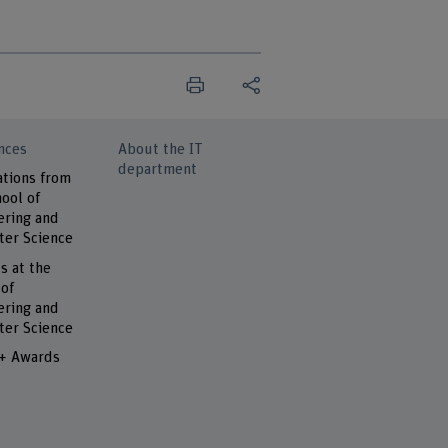
nces
About the IT
department
ations from
ool of
ering and
er Science
s at the
 of
ering and
er Science
 + Awards