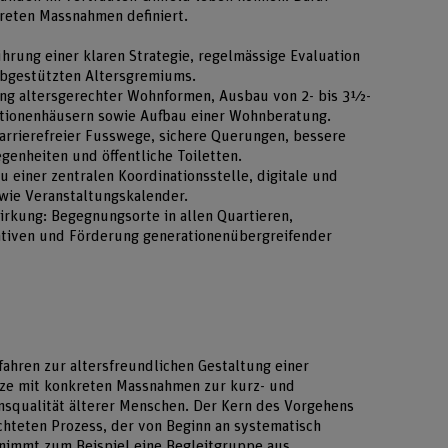
reten Massnahmen definiert.
ührung einer klaren Strategie, regelmässige Evaluation
abgestützten Altersgremiums.
g altersgerechter Wohnformen, Ausbau von 2- bis 3½-
ionenhäusern sowie Aufbau einer Wohnberatung.
barrierefreier Fusswege, sichere Querungen, bessere
genheiten und öffentliche Toiletten.
 einer zentralen Koordinationsstelle, digitale und
wie Veranstaltungskalender.
rkung: Begegnungsorte in allen Quartieren,
ativen und Förderung generationenübergreifender
fahren zur altersfreundlichen Gestaltung einer
tze mit konkreten Massnahmen zur kurz- und
nsqualität älterer Menschen. Der Kern des Vorgehens
chteten Prozess, der von Beginn an systematisch
rnimmt zum Beispiel eine Begleitgruppe aus