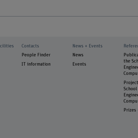
cilities
Contacts
News + Events
Refere
People Finder
News
Public
the Sch
IT information
Events
Engine
Comput
Project
School
Engine
Comput
Prizes