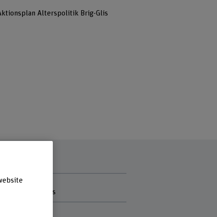
Aktionsplan Alterspolitik Brig-Glis
website
r
emeinde Brig-Glis
rds