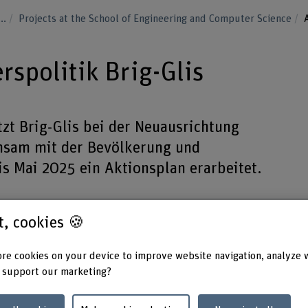
...
Projects at the School of Engineering and Computer Science
rspolitik Brig-Glis
ützt Brig-Glis bei der Neuausrichtung
insam mit der Bevölkerung und
is Mai 2025 ein Aktionsplan erarbeitet.
st, cookies 🍪
re cookies on your device to improve website navigation, analyze 
Duration (planned)
Partne
 support our marketing?
01.05.2024 - 31.05.2025
Stadtg
Head of project
Keywo