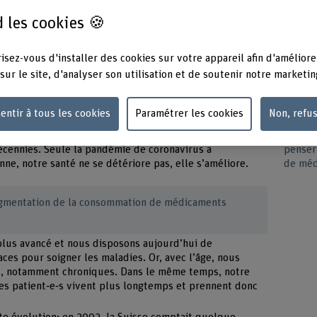
lgésiques, en particulier, a plus que doublé depuis 1992.
 les cookies 🍪
conomiste de la santé au département Santé de la BFH,
tion.
isez-vous d'installer des cookies sur votre appareil afin d'améliore
sur le site, d'analyser son utilisation et de soutenir notre marketin
aments est en hausse depuis 30 ans. Sommes-nous
entir à tous les cookies
Paramétrer les cookies
Non, refu
des gens est globalement très bon et s’est nettement
L’écon
érance de vie est un excellent indicateur à cet égard.
expliqu
décennies. Seule la pandémie de coronavirus a
penser
ne, notre santé ne se détériore pas, elle s’améliore.
de méd
’augmentation de la consommation de médicaments
plus avancé et nous disposons aujourd’hui de
ces pour soigner les maladies. Or, avec l’âge, nous
, notamment chroniques. Dans le même temps, notre
les patient‑e‑s vivent plus longtemps et prennent donc