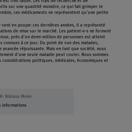
est très faible. Les frais de recherche et de
is sur une quantité moindre, ce qui fait grimper le
nsemble, ces médicaments ne représentent qu’une petite
 vent en poupe: ces dernières années, il a représenté
sations de mise sur le marché. Les patient‑e‑s ne forment
isse, près d’un demi-million de personnes est atteint
s connues à ce jour. Du point de vue des malades,
 avancée réjouissante. Mais en tant que société, nous
tement d’une seule maladie peut couter. Nous sommes
es considérations politiques, médicales, économiques et
FH: Niklaus Meier
s informations