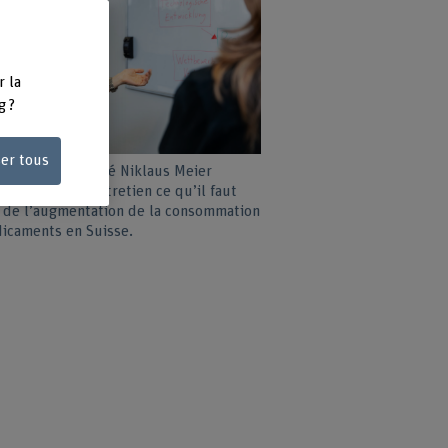
r la
g ?
ser tous
omiste de la santé Niklaus Meier
e dans cette entretien ce qu’il faut
 de l’augmentation de la consommation
icaments en Suisse.