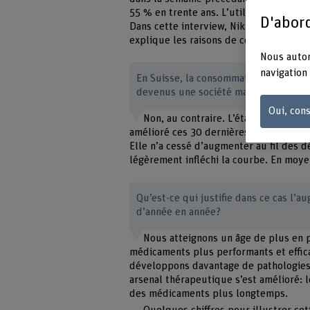
55 % en trente ans. L’utilisation d’ana
D'abord
Dans cette interview, Niklaus Meier, é
explique les raisons de cette augmenta
Nous autor
navigation 
En Suisse, la consommation de médic
devenus une société malade?
Oui, cons
Non, au contraire. L’état de santé 
amélioré ces 30 dernières années. L’esp
Elle n’a cessé d’augmenter au fil des 
légèrement infléchi la courbe. En moyen
Qu’est-ce qui justifie dans ce cas l
d’année en année?
Nous atteignons un âge de plus en 
médicaments plus performants et effica
développons davantage de pathologies
arsenal thérapeutique s’est amélioré: 
des médicaments plus longtemps.