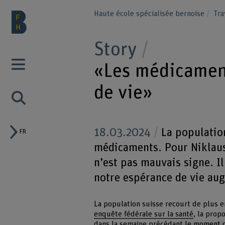
Haute école spécialisée bernoise
Tra
Story
«Les médicamen
de vie»
18.03.2024
La populatio
FR
médicaments. Pour Niklaus 
n’est pas mauvais signe. Il
notre espérance de vie au
La population suisse recourt de plus 
enquête fédérale sur la santé
, la pro
dans la semaine précédant le moment o