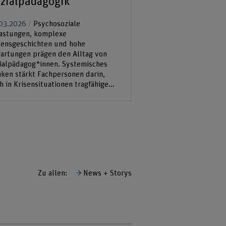
zialpädagogik
03.2026
Psychosoziale
astungen, komplexe
ensgeschichten und hohe
artungen prägen den Alltag von
ial­päda­gog*innen. Systemisches
ken stärkt Fachpersonen darin,
h in Krisensituationen tragfähige...
Zu allen:
News + Storys