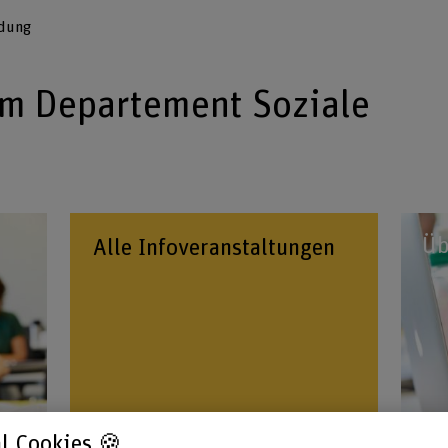
ldung
am Departement Soziale
Üb
Alle Infoveranstaltungen
l Cookies 🍪