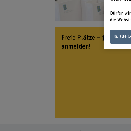
Dürfen wir
die Websit
MAS
CAS
SAS + Fachk
Ja, alle 
Freie Plätze – jetzt
anmelden!