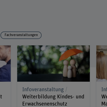
N
Führung neu denken: Wandel
gestalten in digitalen Zeiten
Systemische Sozialpädagogik in der
Kinder- und Jugendhilfe
d
SB)
Fachveranstaltungen
Infoveranstaltung
In
t
Weiterbildung Kindes- und
We
Erwachsenenschutz
M