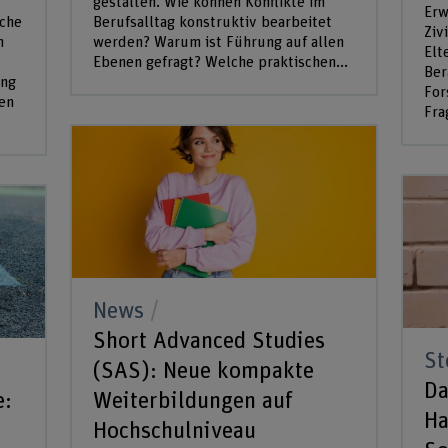
gestalten. Wie können Konflikte im
Erw
che
Berufsalltag konstruktiv bearbeitet
Ziv
n
werden? Warum ist Führung auf allen
Elt
Ebenen gefragt? Welche praktischen...
Ber
ung
For
en
Fra
News
Short Advanced Studies
St
(SAS): Neue kompakte
Da
e:
Weiterbildungen auf
Ha
Hochschulniveau