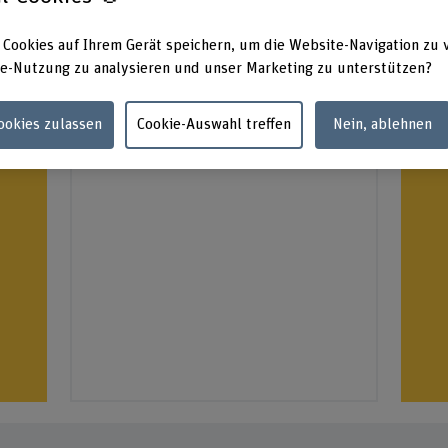
 Cookies auf Ihrem Gerät speichern, um die Website-Navigation zu 
e-Nutzung zu analysieren und unser Marketing zu unterstützen?
Infoveranstaltungen
urse
M
Cookies zulassen
Cookie-Auswahl treffen
Nein, ablehnen
Neu im Angebot
Un
Th