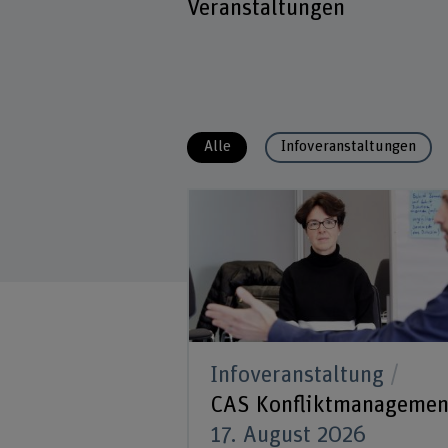
Veranstaltungen
Führungskompetenzen und
Instrumente
Konfliktmanagement
Verfahrensleitung in Kindes- un
Erwachsenenschutzbehörden (KE
Alle
Infoveranstaltungen
Infoveranstaltung
CAS Konfliktmanagemen
17. August 2026