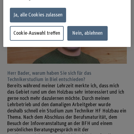
Ja, alle Cookies zulassen
Cookie-Auswahl treffen
Nein, ablehnen
Herr Bader, warum haben Sie sich für das
Technikerstudium in Biel entschieden?
Bereits während meiner Lehrzeit merkte ich, dass mich
das Gebiet rund um den Holzbau sehr interessiert und ich
gerne noch mehr dazulernen möchte. Durch meinen
Lehrbetrieb und den damaligen Arbeitgeber wurde
deshalb schnell ein Studium zum Techniker HF Holzbau ein
Thema. Nach dem Abschluss der Berufsmaturität, dem
Besuch der Infoveranstaltung an der BFH und einem
persönlichen Beratungsgespräch mit der