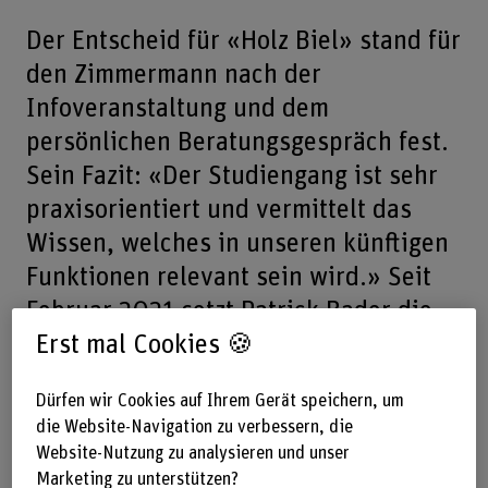
Der Entscheid für «Holz Biel» stand für
den Zimmermann nach der
Infoveranstaltung und dem
persönlichen Beratungsgespräch fest.
Sein Fazit: «Der Studiengang ist sehr
praxisorientiert und vermittelt das
Wissen, welches in unseren künftigen
Funktionen relevant sein wird.» Seit
Februar 2021 setzt Patrick Bader die
erweiterten Kompetenzen aus den
Erst mal Cookies 🍪
ersten drei Semestern in seinem
Dürfen wir Cookies auf Ihrem Gerät speichern, um
Praktikumsbetrieb im Berner Oberland
die Website-Navigation zu verbessern, die
ein.
Website-Nutzung zu analysieren und unser
Marketing zu unterstützen?