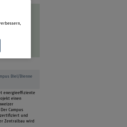
verbessern,
ls bei einem
n für einen
ampus Biel/Bienne
t energieeffiziente
rojekt einen
hweizer
. Der Campus
ertifiziert und
er Zentralbau wird