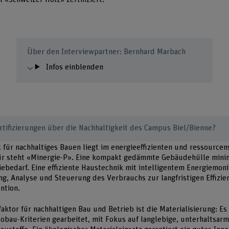
Über den Interviewpartner: Bernhard Marbach
Infos einblenden
rtifizierungen über die Nachhaltigkeit des Campus Biel/Bienne?
 für nachhaltiges Bauen liegt im energieeffizienten und ressource
ür steht «Minergie-P». Eine kompakt gedämmte Gebäudehülle mini
ebedarf. Eine effiziente Haustechnik mit intelligentem Energiemoni
ng, Analyse und Steuerung des Verbrauchs zur langfristigen Effizi
ntion.
sfaktor für nachhaltigen Bau und Betrieb ist die Materialisierung: E
obau-Kriterien gearbeitet, mit Fokus auf langlebige, unterhaltsarm