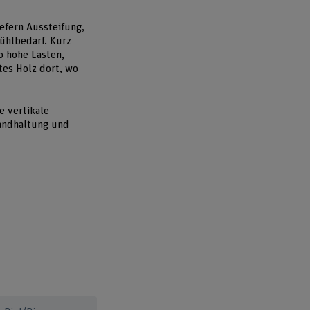
efern Aussteifung,
ühlbedarf. Kurz
o hohe Lasten,
tes Holz dort, wo
e vertikale
tandhaltung und