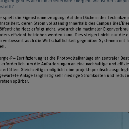
tigkeit geht es auch um erneuerbare Energien. Wie ist der Campus
estellt?
le spielt die Eigenstromerzeugung: Auf den Dächern der Technikze
nstalliert, deren Strom vollständig innerhalb des Campus Biel/Bie
 öffentliche Netz erfolgt nicht, wodurch ein maximaler Eigenverbrau
ders effizient betrieben werden kann. Dies steigert nicht nur die 
n verbessert auch die Wirtschaftlichkeit gegenüber Systemen mit 
il.
rgie-P»-Zertifizierung ist die Photovoltaikanlage ein zentraler Bes
erforderlich, um die Anforderungen an eine nachhaltige und effizi
 erfüllen. Gleichzeitig ermöglicht eine projektspezifisch ausgelegt
gewartete Anlage langfristig sehr niedrige Stromkosten und reduzi
reisen spürbar.