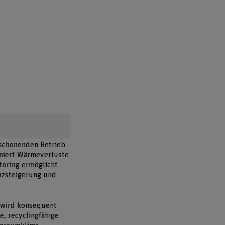
nschonenden Betrieb
miert Wärmeverluste
toring ermöglicht
enzsteigerung und
s wird konsequent
e, recyclingfähige