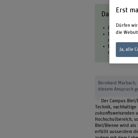
Erst ma
Das Wichtig
Dürfen wir
Der Campus Bie
die Websit
Die Ausführung
reinen Betonb
Ein flexibles
Ja, alle 
nachhaltigen B
Bernhard Marbach, 
diesem Anspruch g
Der Campus Biel/B
Technik, nachhaltige 
zukunftsweisenden un
Hochschulbereich, s
Biel/Bienne wird als
erfüllt ausserdem di
zudem mit dem Label 