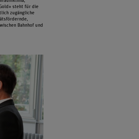
enraumklima,
old» steht für die
tlich zugängliche
ätsfördernde,
zwischen Bahnhof und