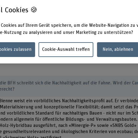
l Cookies 🍪
ste in Kürze
 Cookies auf Ihrem Gerät speichern, um die Website-Navigation zu 
l/Bienne ist ein Vorreiterprojekt in Sachen Nachhaltigkeit.
e-Nutzung zu analysieren und unser Marketing zu unterstützen?
 als Holz-Hybridbau führt zu einer deutlich besseren CO
-Bilanz a
2
au.
 Gebäudekonzept, Eigenstromerzeugung und Seewassernutzung sorge
Cookies zulassen
Cookie-Auswahl treffen
Nein, ablehnen
etrieb.
die BFH schreibt sich die Nachhaltigkeit auf die Fahne. Wird der C
erecht?
ienne weist ein vorbildliches Nachhaltigkeitsprofil auf. Er verbinde
Materialisierung und konzeptionelle Flexibilität; damit setzt das P
d vorbildlichen Standard für nachhaltiges Bauen - nicht nur im Sc
ondern allgemein für öffentliche Bildungs- und Verwaltungsbauten
 Holz-Hybridbau ausgeführt, nach «Minergie-P» sowie «SNBS Gold» z
e gesundheitsrelevanten und ökologischen Kriterien von ecobau; d
«Schweizer Holz» zertifiziert.