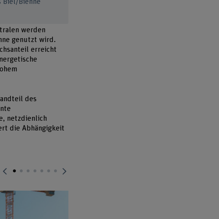
 Biel/Bienne
ntralen werden
nne genutzt wird.
chsanteil erreicht
energetische
hohem
tandteil des
ente
e, netzdienlich
ert die Abhängigkeit