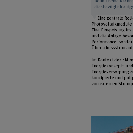
Beim Thema Nachhal
diesbezüglich aufg
Eine zentrale Rol
Photovoltaikmodule i
Eine Einspeisung ins
und die Anlage beson
Performance, sonder
Überschussstromante
Im Kontext der «Mine
Energiekonzepts und 
Energieversorgung zu
konzipierte und gut 
von externen Stromp