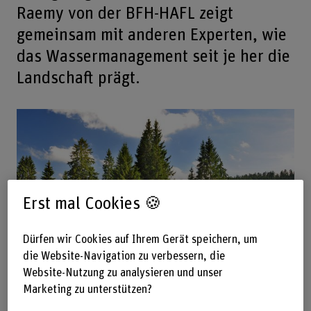
Raemy von der BFH-HAFL zeigt
gemeinsam mit anderen Experten, wie
das Wassermanagement seit je her die
Landschaft prägt.
Erst mal Cookies 🍪
Dürfen wir Cookies auf Ihrem Gerät speichern, um
die Website-Navigation zu verbessern, die
Website-Nutzung zu analysieren und unser
Die Juralandschaft ist einzigartig – das gilt auch für die
Marketing zu unterstützen?
geologischen Voraussetzungen, welche eine ausreichende
Versorgung mit Wasser zur Herausforderung machen. (Bild: