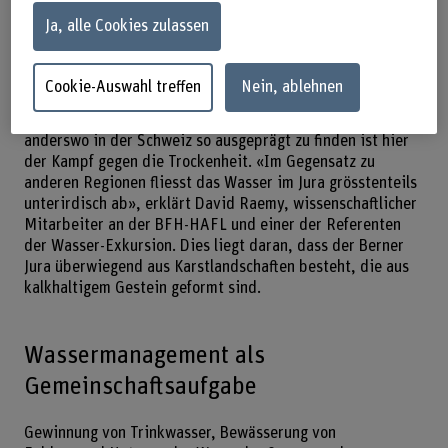
Adobe Stock)
Ja, alle Cookies zulassen
Die Alpweiden des Schweizer Juras mit ihren grünen
Cookie-Auswahl treffen
Nein, ablehnen
Wiesen, weidenden Freiberger Pferden und vereinzelten
Baumgruppen: Sie sind etwas Besonderes. Ebenfalls kaum
anderswo in der Schweiz so ausgeprägt zu finden ist hier
der Kampf gegen die Trockenheit. «Im Gegensatz zu
anderen Regionen fliesst das Wasser im Jura grösstenteils
unterirdisch ab», erklärt David Raemy, wissenschaftlicher
Mitarbeiter an der BFH-HAFL und einer der Referenten
der Wasser-Exkursion. Dies liegt daran, dass der Berner
Jura überwiegend aus Karstlandschaften besteht, die aus
kalkhaltigem Gestein geformt sind.
Wassermanagement als
Gemeinschaftsaufgabe
Gewinnung von Trinkwasser, Bewässerung von