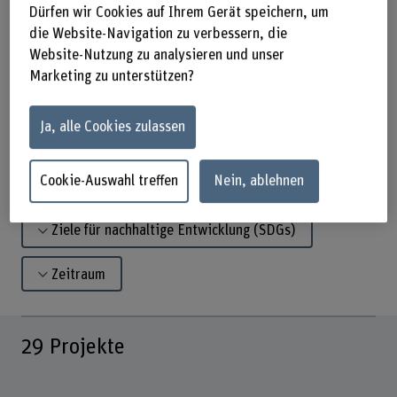
Dürfen wir Cookies auf Ihrem Gerät speichern, um
Sie haben eine Projektidee?
die Website-Navigation zu verbessern, die
Website-Nutzung zu analysieren und unser
Jetzt Kontakt aufnehmen
Marketing zu unterstützen?
Ja, alle Cookies zulassen
Suchbegriff eingeben
Cookie-Auswahl treffen
Nein, ablehnen
Status
Ziele für nachhaltige Entwicklung (SDGs)
Zeitraum
29
Projekte