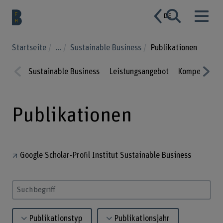
DE
Startseite
...
Sustainable Business
Publikationen
Sustainable Business
Leistungsangebot
Kompetenze
Prev
Nex
ious
t
Publikationen
Google Scholar-Profil Institut Sustainable Business
Suchbegriff eingeben
Publikationstyp
Publikationsjahr