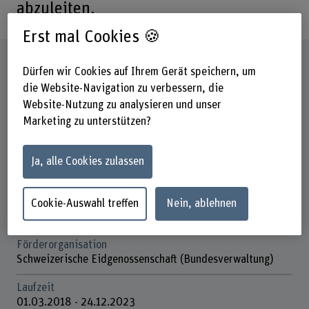
abzuleiten.
Erst mal Cookies 🍪
Steckbrief
Dürfen wir Cookies auf Ihrem Gerät speichern, um
die Website-Navigation zu verbessern, die
Beteiligte Departemente
Website-Nutzung zu analysieren und unser
Hochschule für Agrar-, Forst- und
Marketing zu unterstützen?
Lebensmittelwissenschaften
Institut(e)
Ja, alle Cookies zulassen
Multifunktionale Waldwirtschaft
Forschungseinheit(en)
Cookie-Auswahl treffen
Nein, ablehnen
Forstliche Produktion
Förderorganisation
Schweizerische Eidgenossenschaft (Bundesverwaltung)
Laufzeit
01.03.2018 - 24.12.2023