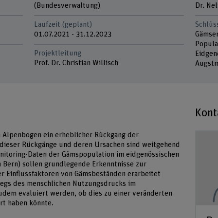
(Bundesverwaltung)
Dr. Ne
Laufzeit (geplant)
Schlüs
01.07.2021 - 31.12.2023
Gämsen
Popula
Projektleitung
Eidgen
Prof. Dr. Christian Willisch
Augstm
Kont
n Alpenbogen ein erheblicher Rückgang der
 dieser Rückgänge und deren Ursachen sind weitgehend
Monitoring-Daten der Gämspopulation im eidgenössischen
 Bern) sollen grundlegende Erkenntnisse zur
er Einflussfaktoren von Gämsbeständen erarbeitet
tiegs des menschlichen Nutzungsdrucks im
udem evaluiert werden, ob dies zu einer veränderten
t haben könnte.