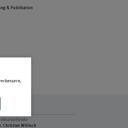
ng & Publikation
verbessern,
tmitarbeitende
r. Christian Willisch