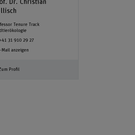
of. Dr. Christian
llisch
fessor Tenure Track
dtierökologie
+41 31 910 29 27
-Mail anzeigen
Zum Profil