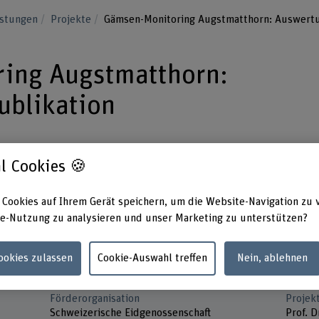
istungen
Projekte
Gämsen-Monitoring Augstmatthorn: Auswertu
ing Augstmatthorn:
ublikation
ynamik und Lebensraumnutzung von
l Cookies 🍪
er Monitoring-Daten im
 Cookies auf Ihrem Gerät speichern, um die Website-Navigation zu 
gebiet Augstmatthorn.
e-Nutzung zu analysieren und unser Marketing zu unterstützen?
Cookies zulassen
Cookie-Auswahl treffen
Nein, ablehnen
Förderorganisation
Projek
Schweizerische Eidgenossenschaft
Prof. D