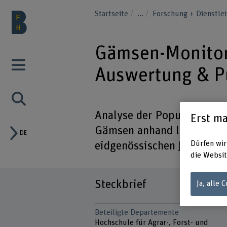
Startseite
...
Forschung + Dienstle
Gämsen-Monitor
Auswertung & P
Analyse der Populationsd
Erst ma
Gämsen anhand langjährig
DE
Dürfen wir
eidgenössischen Jagdbann
die Websit
Steckbrief
Ja, alle 
Beteiligte Departemente
Hochschule für Agrar-, Forst- und