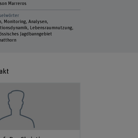
lson Marreros
selwörter
, Monitoring, Analysen,
tionsdynamik, Lebensraumnutzung,
össisches Jagdbanngebiet
atthorn
akt