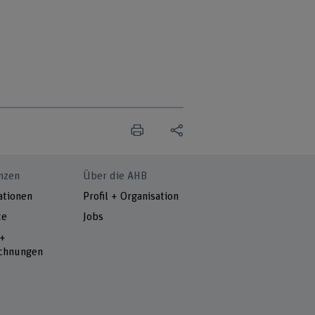
nzen
Über die AHB
ationen
Profil + Organisation
te
Jobs
 +
chnungen