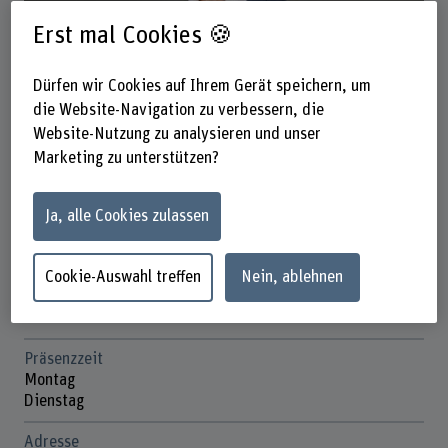
Erst mal Cookies 🍪
Dürfen wir Cookies auf Ihrem Gerät speichern, um
Dr. Nicola Gehri
Dozent
die Website-Navigation zu verbessern, die
Website-Nutzung zu analysieren und unser
Marketing zu unterstützen?
Kontakt
Ja, alle Cookies zulassen
+41 31 848 33 70
E-Mail anzeigen
Cookie-Auswahl treffen
Nein, ablehnen
www.bfh.ch/de/nicola-gehri
Präsenzzeit
Montag
Dienstag
Adresse