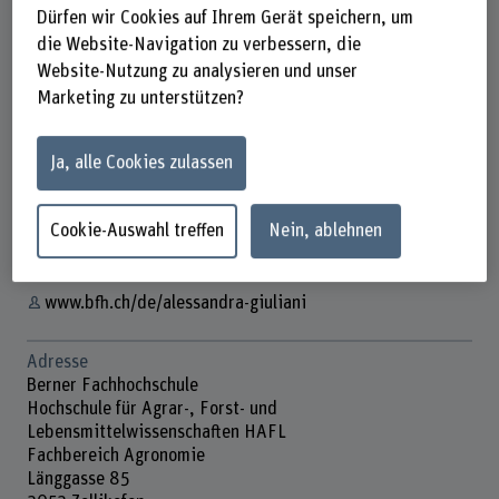
Dürfen wir Cookies auf Ihrem Gerät speichern, um
die Website-Navigation zu verbessern, die
Website-Nutzung zu analysieren und unser
Marketing zu unterstützen?
Dr. Alessandra Giuliani
Wissenschaftliche Mitarbeiterin
Ja, alle Cookies zulassen
Kontakt
+41 31 848 51 45
Cookie-Auswahl treffen
Nein, ablehnen
E-Mail anzeigen
www.bfh.ch/de/alessandra-giuliani
Adresse
Berner Fachhochschule
Hochschule für Agrar-, Forst- und
Lebensmittelwissenschaften HAFL
Fachbereich Agronomie
Länggasse 85