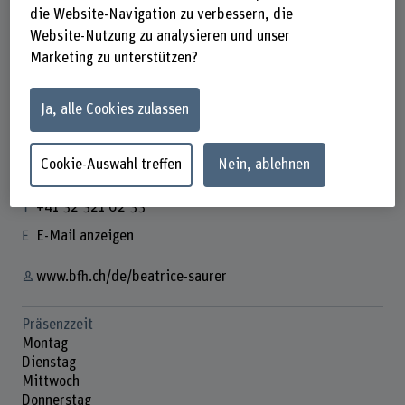
die Website-Navigation zu verbessern, die
Website-Nutzung zu analysieren und unser
Marketing zu unterstützen?
Beatrice Saurer
Leitung Marketing + Kommunikation AHB
Ja, alle Cookies zulassen
Cookie-Auswahl treffen
Nein, ablehnen
Kontakt
+41 32 321 62 33
E-Mail anzeigen
www.bfh.ch/de/beatrice-saurer
Präsenzzeit
Montag
Dienstag
Mittwoch
Donnerstag