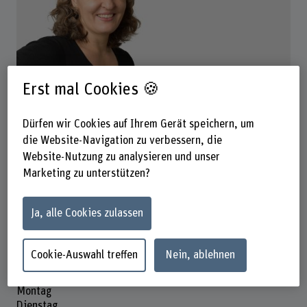
Erst mal Cookies 🍪
Nancy Bourgeois Luethi
Dozentin Int. Livestock Systems
Dürfen wir Cookies auf Ihrem Gerät speichern, um
die Website-Navigation zu verbessern, die
Website-Nutzung zu analysieren und unser
Kontakt
Marketing zu unterstützen?
+41 31 910 21 05
E-Mail anzeigen
Ja, alle Cookies zulassen
www.bfh.ch/de/nancy-bourgeois-luethi
Cookie-Auswahl treffen
Nein, ablehnen
Präsenzzeit
Montag
Dienstag