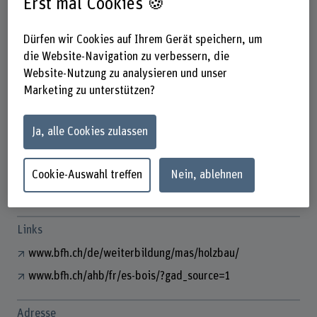
Erst mal Cookies 🍪
Dürfen wir Cookies auf Ihrem Gerät speichern, um
die Website-Navigation zu verbessern, die
Thomas Gurtner
Website-Nutzung zu analysieren und unser
Dozent
Marketing zu unterstützen?
Kontakt
Ja, alle Cookies zulassen
+41 32 344 03 92
E-Mail anzeigen
Cookie-Auswahl treffen
Nein, ablehnen
www.bfh.ch/de/thomas-gurtner
Links
www.bfh.ch/de/weiterbildung/mas/holzbau/
www.bfh.ch/ahb/fr/es-bois/?gad_source=1
Adresse