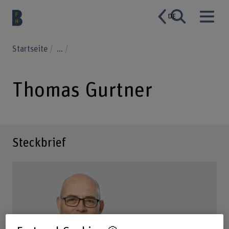
DE
Startseite
...
Thomas Gurtner
Steckbrief