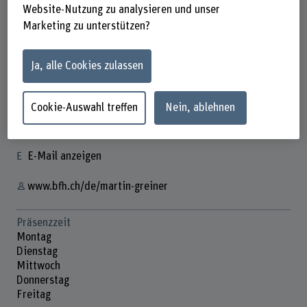
Website-Nutzung zu analysieren und unser
Marketing zu unterstützen?
Martin Greiner
Ja, alle Cookies zulassen
Technischer Mitarbeiter
Cookie-Auswahl treffen
Nein, ablehnen
Kontakt
+41 32 344 03 64
E-Mail anzeigen
www.bfh.ch/de/martin-greiner
Präsenzzeit
Montag
Dienstag
Mittwoch
Donnerstag
Freitag