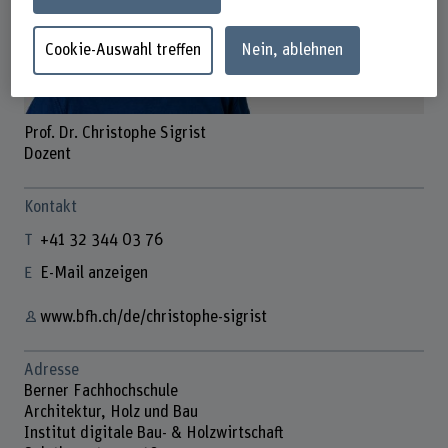
Cookie-Auswahl treffen
Nein, ablehnen
Prof. Dr. Christophe Sigrist
Dozent
Kontakt
+41 32 344 03 76
E-Mail anzeigen
www.bfh.ch/de/christophe-sigrist
Adresse
Berner Fachhochschule
Architektur, Holz und Bau
Institut digitale Bau- & Holzwirtschaft