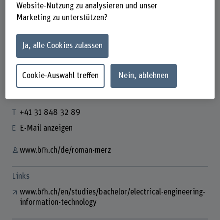
Website-Nutzung zu analysieren und unser
Marketing zu unterstützen?
Dr. Roman Merz
Ja, alle Cookies zulassen
Leiter EIT
Cookie-Auswahl treffen
Nein, ablehnen
Kontakt
+41 31 848 32 89
E-Mail anzeigen
www.bfh.ch/de/roman-merz
Links
www.bfh.ch/en/studies/bachelor/electrical-engineering-
information-technology