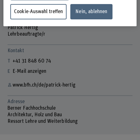
Cookie-Auswahl treffen
Nein, ablehnen
Patrick Hertig
Lehrbeauftragte/r
Kontakt
+41 31 848 60 74
E-Mail anzeigen
www.bfh.ch/de/patrick-hertig
Adresse
Berner Fachhochschule
Architektur, Holz und Bau
Ressort Lehre und Weiterbildung