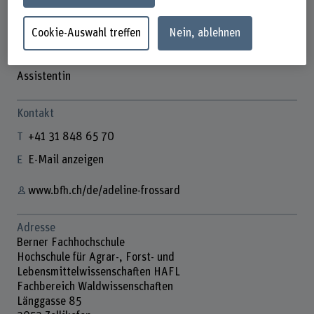
Cookie-Auswahl treffen
Nein, ablehnen
Adeline Frossard
Assistentin
Kontakt
+41 31 848 65 70
E-Mail anzeigen
www.bfh.ch/de/adeline-frossard
Adresse
Berner Fachhochschule
Hochschule für Agrar-, Forst- und
Lebensmittelwissenschaften HAFL
Fachbereich Waldwissenschaften
Länggasse 85