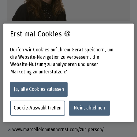
Marcelle Lehmann
Erst mal Cookies 🍪
Wissenschaftliche Mitarbeiterin
Dürfen wir Cookies auf Ihrem Gerät speichern, um
die Website-Navigation zu verbessern, die
Kontakt
Website-Nutzung zu analysieren und unser
+41 34 426 42 37
Marketing zu unterstützen?
E-Mail anzeigen
Ja, alle Cookies zulassen
www.bfh.ch/de/marcelle-lehmann1
Cookie-Auswahl treffen
Nein, ablehnen
Links
www.marcellelehmannernst.com
www.marcellelehmannernst.com/zur-person/