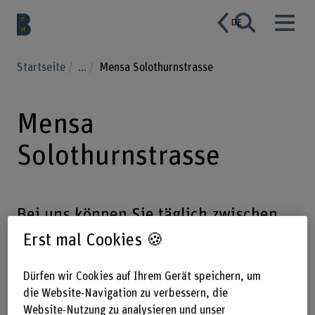
DE
Startseite
...
Mensa Solothurnstrasse
Mensa
Solothurnstrasse
Bei uns können Sie täglich zwischen
zwei feinen Menüs wählen. Eins davon
Erst mal Cookies 🍪
ist immer vegetarisch. Wer lieber nur
Dürfen wir Cookies auf Ihrem Gerät speichern, um
einen Salat möchte, kann sich den am
die Website-Navigation zu verbessern, die
Buffet selbst zusammenstellen.
Website-Nutzung zu analysieren und unser