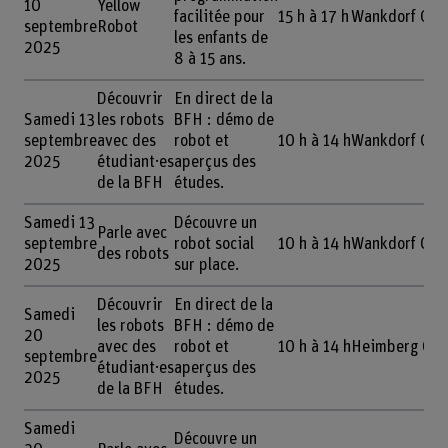
10
Yellow
facilitée pour
15 h à 17 h
Wankdorf Cent
septembre
Robot
les enfants de
2025
8 à 15 ans.
Découvrir
En direct de la
Samedi 13
les robots
BFH : démo de
septembre
avec des
robot et
10 h à 14 h
Wankdorf Cent
2025
étudiant·es
aperçus des
de la BFH
études.
Samedi 13
Découvre un
Parle avec
septembre
robot social
10 h à 14 h
Wankdorf Cent
des robots
2025
sur place.
Découvrir
En direct de la
Samedi
les robots
BFH : démo de
20
avec des
robot et
10 h à 14 h
Heimberg Cent
septembre
étudiant·es
aperçus des
2025
de la BFH
études.
Samedi
Découvre un