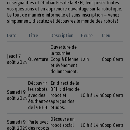
enseignant·es et étudiant·es de la BFH, leur poser toutes
vos questions et en apprendre davantage sur la robotique.
Le tout de manière informelle et sans inscription – venez
simplement, discutez et découvrez le monde des robots !
Date
Titre
Description
Heure
Lieu
Ouverture de
la tournée
Jeudi 7
Ouverture
Coop à Bienne
12 h
Coop Centre B
août 2025
et événement
de lancement.
Découvrir
En direct de la
les robots
BFH : démo de
Samedi 9
avec des
robot et
10 h à 14 h
Coop Centre B
août 2025
étudiant·es
aperçus des
de la BFH
études.
Découvre un
Samedi 9
Parle avec
robot social
10 h à 14 h
Coop Centre B
août 2025
des robots