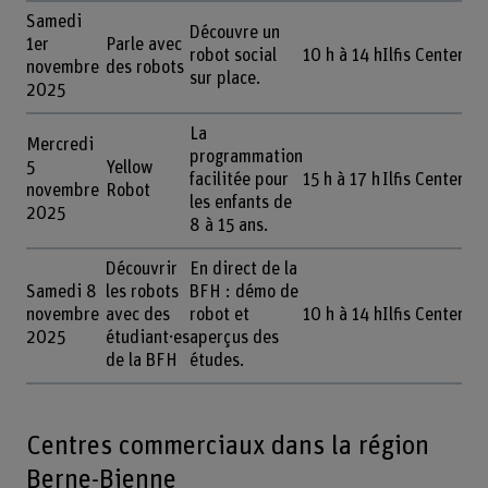
Samedi
Découvre un
1er
Parle avec
robot social
10 h à 14 h
Ilfis Center,
novembre
des robots
sur place.
2025
La
Mercredi
programmation
5
Yellow
facilitée pour
15 h à 17 h
Ilfis Center,
novembre
Robot
les enfants de
2025
8 à 15 ans.
Découvrir
En direct de la
Samedi 8
les robots
BFH : démo de
novembre
avec des
robot et
10 h à 14 h
Ilfis Center,
2025
étudiant·es
aperçus des
de la BFH
études.
Centres commerciaux dans la région
Berne-Bienne