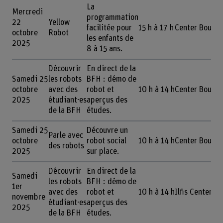
La
Mercredi
programmation
22
Yellow
facilitée pour
15 h à 17 h
Center Boujea
octobre
Robot
les enfants de
2025
8 à 15 ans.
Découvrir
En direct de la
Samedi 25
les robots
BFH : démo de
octobre
avec des
robot et
10 h à 14 h
Center Boujea
2025
étudiant·es
aperçus des
de la BFH
études.
Samedi 25
Découvre un
Parle avec
octobre
robot social
10 h à 14 h
Center Boujea
des robots
2025
sur place.
Découvrir
En direct de la
Samedi
les robots
BFH : démo de
1er
avec des
robot et
10 h à 14 h
Ilfis Center,
novembre
étudiant·es
aperçus des
2025
de la BFH
études.