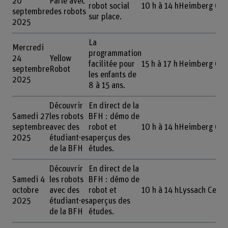
20
Parle avec
robot social
10 h à 14 h
Heimberg Cent
septembre
des robots
sur place.
2025
La
Mercredi
programmation
24
Yellow
facilitée pour
15 h à 17 h
Heimberg Cent
septembre
Robot
les enfants de
2025
8 à 15 ans.
Découvrir
En direct de la
Samedi 27
les robots
BFH : démo de
septembre
avec des
robot et
10 h à 14 h
Heimberg Cent
2025
étudiant·es
aperçus des
de la BFH
études.
Découvrir
En direct de la
Samedi 4
les robots
BFH : démo de
octobre
avec des
robot et
10 h à 14 h
Lyssach Cente
2025
étudiant·es
aperçus des
de la BFH
études.