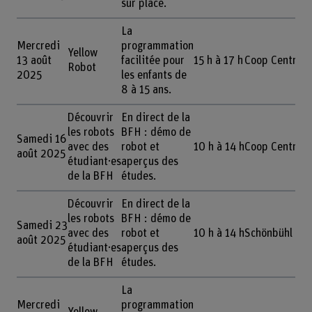
sur place.
La
Mercredi
programmation
Yellow
13 août
facilitée pour
15 h à 17 h
Coop Centre B
Robot
2025
les enfants de
8 à 15 ans.
Découvrir
En direct de la
les robots
BFH : démo de
Samedi 16
avec des
robot et
10 h à 14 h
Coop Centre B
août 2025
étudiant·es
aperçus des
de la BFH
études.
Découvrir
En direct de la
les robots
BFH : démo de
Samedi 23
avec des
robot et
10 h à 14 h
Schönbühl Cen
août 2025
étudiant·es
aperçus des
de la BFH
études.
La
Mercredi
programmation