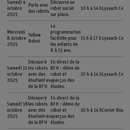
Samedi 4
Découvre un
Parle avec
octobre
robot social
10 h à 14 h
Lyssach Cente
des robots
2025
sur place.
La
Mercredi
programmation
Yellow
8 octobre
facilitée pour
15 h à 17 h
Lyssach Cente
Robot
2025
les enfants de
8 à 15 ans.
Découvrir
En direct de la
Samedi 11
les robots
BFH : démo de
octobre
avec des
robot et
10 h à 14 h
Lyssach Cente
2025
étudiant·es
aperçus des
de la BFH
études.
Découvrir
En direct de la
Samedi 18
les robots
BFH : démo de
octobre
avec des
robot et
10 h à 14 h
Center Boujea
2025
étudiant·es
aperçus des
de la BFH
études.