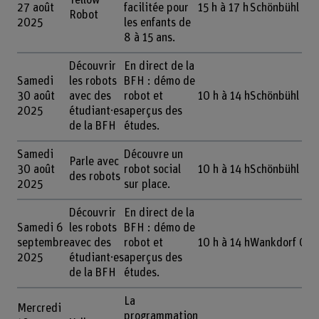
Yellow
27 août
facilitée pour
15 h à 17 h
Schönbühl Cen
Robot
2025
les enfants de
8 à 15 ans.
Découvrir
En direct de la
Samedi
les robots
BFH : démo de
30 août
avec des
robot et
10 h à 14 h
Schönbühl Cen
2025
étudiant·es
aperçus des
de la BFH
études.
Samedi
Découvre un
Parle avec
30 août
robot social
10 h à 14 h
Schönbühl Cen
des robots
2025
sur place.
Découvrir
En direct de la
Samedi 6
les robots
BFH : démo de
septembre
avec des
robot et
10 h à 14 h
Wankdorf Cent
2025
étudiant·es
aperçus des
de la BFH
études.
La
Mercredi
programmation