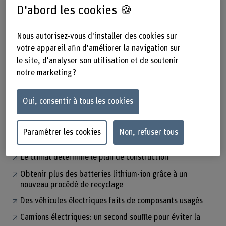
D'abord les cookies 🍪
Editorial
Nous autorisez-vous d'installer des cookies sur
Les ressources sont limitées – elles doivent rester en
votre appareil afin d'améliorer la navigation sur
circulation aussi longtemps que possible
le site, d'analyser son utilisation et de soutenir
Focus
notre marketing ?
Économie circulaire et Cradle to Cradle®
Oui, consentir à tous les cookies
L’économie circulaire, une chance à saisir pour les
déchets de chantier
«Nous souhaitons former des gens qui pensent
Paramétrer les cookies
Non, refuser tous
autrement»
Le climat détermine le plan de construction
Obtenir plus des batteries lithium-ion grâce à un
nouveau procédé de recyclage
Des véhicules électriques faits de composants usagés
Camions électriques: un second souffle pour éviter la