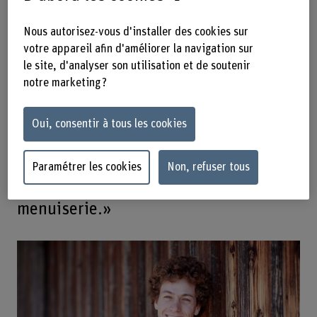
venu aux études de technicien
diplômé-e ES en Technique du bois sur
Nous autorisez-vous d'installer des cookies sur
votre appareil afin d'améliorer la navigation sur
recommandation. Pour lui, il est
le site, d'analyser son utilisation et de soutenir
important de souligner que les études
notre marketing ?
ouvrent de nombreuses portes: «Il faut
aussi savoir qu’avec cette formation,
Oui, consentir à tous les cookies
on peut élargir nos horizons et
travailler dans des domaines autres
Paramétrer les cookies
Non, refuser tous
que ceux de la charpente et la
menuiserie.»