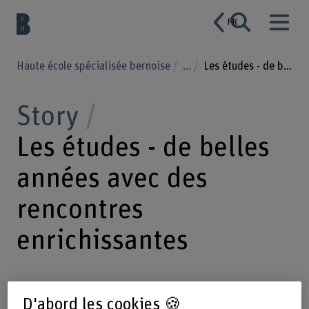
FR
Haute école spécialisée bernoise
...
Les études - de belles années avec des rencontres enrichissantes
Story
Les études - de belles
années avec des
rencontres
enrichissantes
15.07.2024
Aurélien Frossard est
D'abord les cookies 🍪