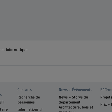
 et informatique
Contacts
News + Évènements
Référe
s
Recherche de
News + Storys du
Projet
 BFH
personnes
département
Prix + 
Architecture, bois et
taire
Informations IT