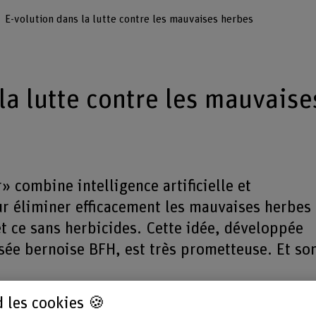
E-volution dans la lutte contre les mauvaises herbes
la lutte contre les mauvaise
 combine intelligence artificielle et
r éliminer efficacement les mauvaises herbes
et ce sans herbicides. Cette idée, développée
isée bernoise BFH, est très prometteuse. Et so
 les cookies 🍪