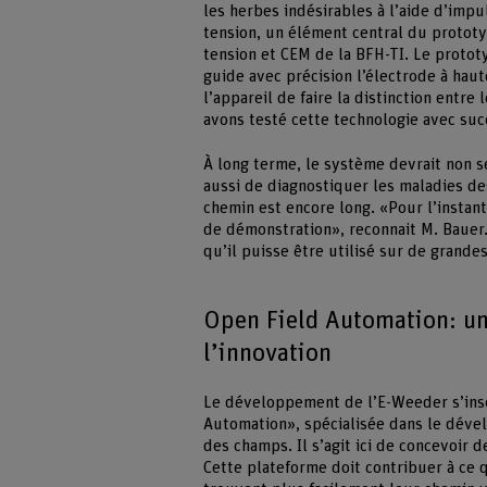
les herbes indésirables à l’aide d’imp
tension, un élément central du prototy
tension et CEM de la BFH-TI. Le protot
guide avec précision l’électrode à hau
l’appareil de faire la distinction entr
avons testé cette technologie avec suc
À long terme, le système devrait non 
aussi de diagnostiquer les maladies de
chemin est encore long. «Pour l’instan
de démonstration», reconnait M. Bauer.
qu’il puisse être utilisé sur de grande
Open Field Automation: u
l’innovation
Le développement de l’E-Weeder s’inscr
Automation», spécialisée dans le déve
des champs. Il s’agit ici de concevoir d
Cette plateforme doit contribuer à ce q