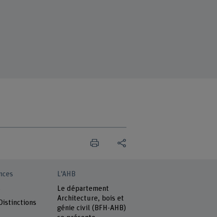
nces
L'AHB
s
Le département
Architecture, bois et
Distinctions
génie civil (BFH-AHB)