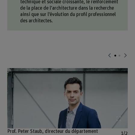
technique et sociale croissante, le renforcement
de la place de l’architecture dans la recherche
ainsi que sur l’évolution du profil professionnel
des architectes.
Agrand
Prof. Peter Staub, directeur du département
1/2