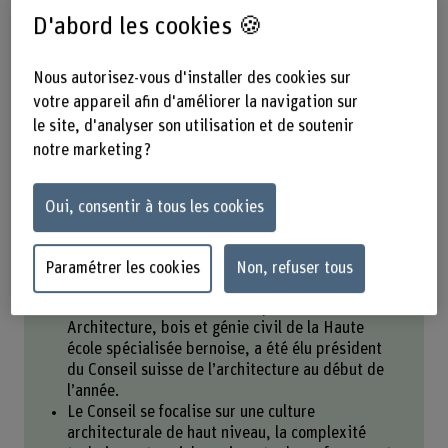
D'abord les cookies 🍪
Partager
Nous autorisez-vous d'installer des cookies sur
votre appareil afin d'améliorer la navigation sur
le site, d'analyser son utilisation et de soutenir
L’essentiel en bref:
notre marketing ?
Le Conseil suisse de l’architecture est la
plateforme nationale d’échange des douze écoles
Oui, consentir à tous les cookies
d’architecture suisses, dont il défend les intérêts
communs par l’échange avec le secteur
professionnel, les associations et les instances
Paramétrer les cookies
Non, refuser tous
politiques.
Peter Staub, directeur du département
Architecture, bois et génie civil de la Haute
école spécialisée bernoise, a été élu président
du Conseil suisse de l’architecture au début de
l’année.
Le Conseil se focalise sur une culture
architecturale de haut niveau, la complexité