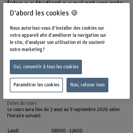
futur-e-s étudiant-e-s qui ont une note
de mathématiques inférieure à 5 de
D'abord les cookies 🍪
suivre ce cours. Le cours est vivement
Nous autorisez-vous d'installer des cookies sur
recommandé si la note est insuffisante.
votre appareil afin d'améliorer la navigation sur
le site, d'analyser son utilisation et de soutenir
notre marketing ?
Contenu et dates du cours
Oui, consentir à tous les cookies
Le cours comprend deux parties:
Fonctions, équations non-linéaires, inéquations
Paramétrer les cookies
Non, refuser tous
Calcul vectoriel et trigonométrie
Dates du cours
Le cours aura lieu du 3 aout au 9 septembre 2026 selon
l'horaire suivant:
Lundi
08h00 - 12h00