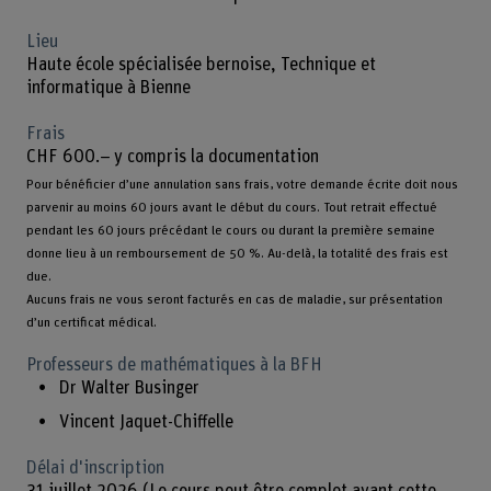
Lieu
Haute école spécialisée bernoise, Technique et
informatique à Bienne
Frais
CHF 600.–
y compris la documentation
Pour bénéficier d’une annulation sans frais, votre demande écrite doit nous
parvenir au moins 60 jours avant le début du cours. Tout retrait effectué
pendant les 60 jours précédant le cours ou durant la première semaine
donne lieu à un remboursement de 50 %. Au-delà, la totalité des frais est
due.
​​​​​​​Aucuns frais ne vous seront facturés en cas de maladie, sur présentation
d’un certificat médical.
Professeurs de mathématiques à la BFH
Dr Walter Businger
Vincent Jaquet-Chiffelle
Délai d'inscription