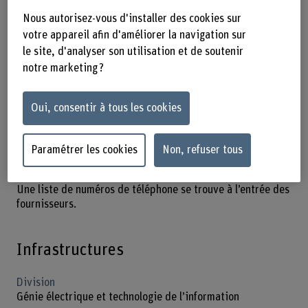
Berthoud Tiergarten
Nous autorisez-vous d'installer des cookies sur
Berthoud Zeughaus
votre appareil afin d'améliorer la navigation sur
le site, d'analyser son utilisation et de soutenir
Accès en voiture
notre marketing ?
En voiture, vous atteignez Berthoud en passant par
l’autoroute A1 et la sortie Kirchberg.
Des places de stationnement payantes sont disponibles au
Oui, consentir à tous les cookies
Jlcoweg 1 (distributeur de tickets).
Livraison
Paramétrer les cookies
Non, refuser tous
Pour les livraisons, veuillez vous annoncer préalablement à
la conciergerie ou à la personne qui a passé commande.
Une liste de numéros de téléphone se trouve à l’entrée des
fournisseurs.
Infrastructures
Division
Génie électrique et technologie de l’information