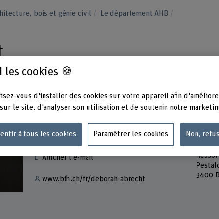
hitecture, bois et génie civil
Le département AHB
t
 les cookies 🍪
isez-vous d'installer des cookies sur votre appareil afin d'améliore
sur le site, d'analyser son utilisation et de soutenir notre marketin
Contact
Adress
entir à tous les cookies
Paramétrer les cookies
Non, refu
Berner
+41 31 848 69 22
Archite
Ressor
Afficher l'e-mail
Pestal
3400 B
www.bfh.ch/fr/deborah-abrecht