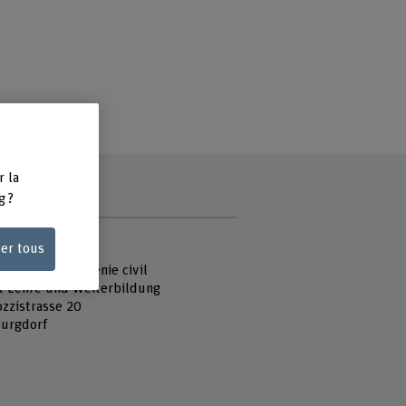
r la
g ?
e
ser tous
 Fachhochschule
cture, bois et génie civil
t Lehre und Weiterbildung
ozzistrasse 20
urgdorf