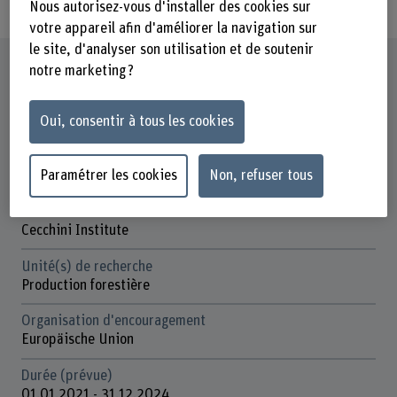
Nous autorisez-vous d'installer des cookies sur
votre appareil afin d'améliorer la navigation sur
le site, d'analyser son utilisation et de soutenir
Fiche signalétique
notre marketing ?
Départements participants
Oui, consentir à tous les cookies
Haute école des sciences agronomiques, forestières et
alimentaires
Paramétrer les cookies
Non, refuser tous
Institut(s)
Gestion multifonctionnelle des forêts
Cecchini Institute
Unité(s) de recherche
Production forestière
Organisation d'encouragement
Europäische Union
Durée (prévue)
01.01.2021 - 31.12.2024