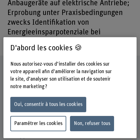
Anbaugeräte auf elektrische Antriebe;
Erprobung unter Praxisbedingungen
zwecks Identifikation von
Energieeinsparpotenziale bei
gesamtbetrieblicher Sicht
D'abord les cookies 🍪
Nous autorisez-vous d'installer des cookies sur
Fiche signalétique
votre appareil afin d'améliorer la navigation sur
le site, d'analyser son utilisation et de soutenir
Départements participants
notre marketing ?
Haute école des sciences agronomiques, forestières et
alimentaires
Technique et informatique
Oui, consentir à tous les cookies
Institut(s)
Agronomie
Paramétrer les cookies
Non, refuser tous
Unité(s) de recherche