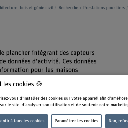
hitecture, bois et génie civil
Recherche + Prestations pour tiers
e plancher intégrant des capteurs
e de données d’activité. Ces données
information pour les maisons
tection des chutes.
 les cookies 🍪
isez-vous d'installer des cookies sur votre appareil afin d'améliore
sur le site, d'analyser son utilisation et de soutenir notre marketin
Organisation d'encouragement
Équipe
entir à tous les cookies
Paramétrer les cookies
Non, refu
Innosuisse
Filipp
Corinn