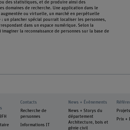
u des statistiques, et de produire ainsi des
res domaines de recherche. Une application dans le
té augmentée ou virtuelle, un marché en perpétuelle
: un plancher spécial pourrait localiser les personnes,
correspondant dans un espace numérique. Selon la
i imaginer la reconnaissance de personnes sur la base de
Contacts
News + Évènements
Référe
s
Recherche de
News + Storys du
Projet
 BFH
personnes
département
Prix + 
Architecture, bois et
taire
Informations IT
génie civil