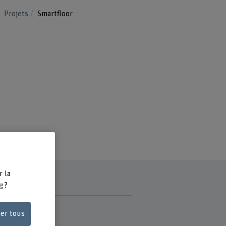
Projets
Smartfloor
r la
g ?
 du projet
ser tous
 Wirth
e Amstutz Hugi