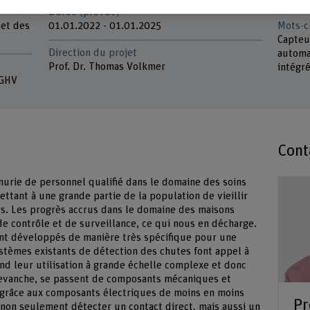
Durée (prévue)
 et des
01.01.2022 - 01.01.2025
Mots-c
Capteur
Direction du projet
automa
Prof. Dr. Thomas Volkmer
intégré
FGHV
Cont
énurie de personnel qualifié dans le domaine des soins
ttant à une grande partie de la population de vieillir
rs. Les progrès accrus dans le domaine des maisons
de contrôle et de surveillance, ce qui nous en décharge.
ent développés de manière très spécifique pour une
stèmes existants de détection des chutes font appel à
nd leur utilisation à grande échelle complexe et donc
 revanche, se passent de composants mécaniques et
e grâce aux composants électriques de moins en moins
Pr
 non seulement détecter un contact direct, mais aussi un