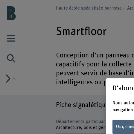
Haute école spécialisée bernoise
Arc
Smartfloor
Conception d’un panneau d
capacitifs pour la collect
peuvent servir de base d’
FR
intelligentes ou pour la dé
D'abord
Nous autor
Fiche signalétique
navigation 
Départements participants
Oui, cons
Architecture, bois et génie civil