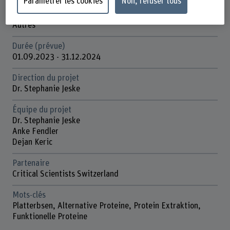
Paramétrer les cookies
Non, refuser tous
Organisation d'encouragement
Autres
Durée (prévue)
01.09.2023 - 31.12.2024
Direction du projet
Dr. Stephanie Jeske
Équipe du projet
Dr. Stephanie Jeske
Anke Fendler
Dejan Keric
Partenaire
Critical Scientists Switzerland
Mots-clés
Platterbsen, Alternative Proteine, Protein Extraktion,
Funktionelle Proteine