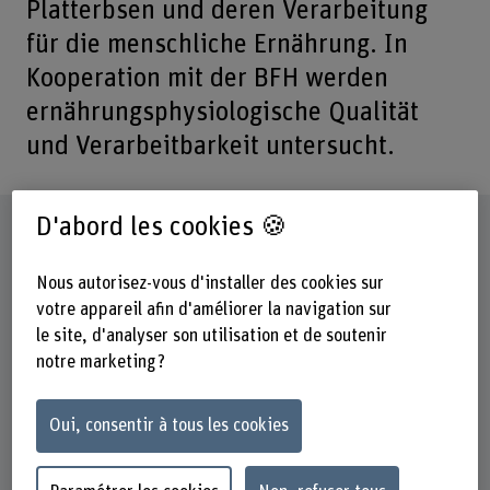
Platterbsen und deren Verarbeitung
für die menschliche Ernährung. In
Kooperation mit der BFH werden
ernährungsphysiologische Qualität
und Verarbeitbarkeit untersucht.
D'abord les cookies 🍪
Fiche signalétique
Nous autorisez-vous d'installer des cookies sur
Départements participants
votre appareil afin d'améliorer la navigation sur
Haute école des sciences agronomiques, forestières et
le site, d'analyser son utilisation et de soutenir
alimentaires
notre marketing ?
Institut(s)
Production alimentaire centrée sur les consommateurs
Oui, consentir à tous les cookies
Unité(s) de recherche
Génie des procédés alimentaires et innovation durable