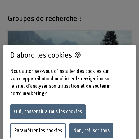
Groupes de recherche :
D'abord les cookies 🍪
Nous autorisez-vous d'installer des cookies sur
votre appareil afin d'améliorer la navigation sur
le site, d'analyser son utilisation et de soutenir
notre marketing ?
Ruminants
Oui, consentir à tous les cookies
L’objectif de notre recherche est de promouvoir la
productivité, la santé et le bienêtre des petits et
grands ruminants par le biais de l’alimentation, de
Paramétrer les cookies
Non, refuser tous
la détention et de la prévention de la santé.