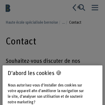
FR
Haute école spécialisée bernoise
...
Contact
Contact
Souhaitez-vous discuter de nos
activités de recherche dans le domaine
D'abord les cookies 🍪
de la gestion multifonctionnelle des
forêts? N’hésitez pas à nous contacter!
Nous autorisez-vous d'installer des cookies sur
votre appareil afin d'améliorer la navigation sur
le site, d'analyser son utilisation et de soutenir
Personnes de contact:
notre marketing ?