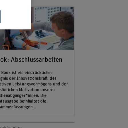
ok: Abschlussarbeiten
 Book ist ein eindrückliches
gnis der Innovationskraft, des
ativen Leistungsvermögens und der
sönlichen Motivation unserer
dienabgänger*innen. Die
ntausgabe beinhaltet die
ammenfassungen...
reichsleiter