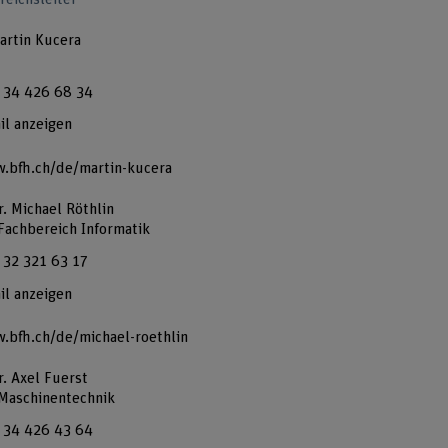
Martin Kucera
 34 426 68 34
il anzeigen
.bfh.ch/de/martin-kucera
r. Michael Röthlin
 Fachbereich Informatik
 32 321 63 17
il anzeigen
.bfh.ch/de/michael-roethlin
r. Axel Fuerst
 Maschinentechnik
 34 426 43 64