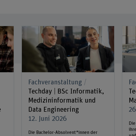
Fachveranstaltung
Fa
Techday | BSc Informatik,
Te
Medizininformatik und
Ma
e
Data Engineering
26
12. Juni 2026
Die
ihr
Die Bachelor-Absolvent*innen der
und