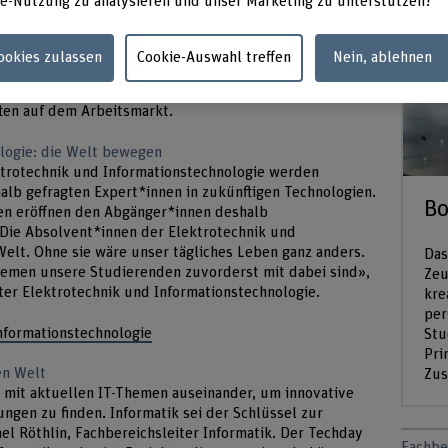
e-Nutzung zu analysieren und unser Marketing zu unterstützen?
ert für die Studierenden einen wichtigen Meilenstein.
rten sie zahlreiche Arbeitsstunden in Projektarbeiten,
Cookies zulassen
Cookie-Auswahl treffen
Nein, ablehnen
t in ihre Abschlussarbeit, um ihren Bachelor-Abschluss
ngen und praktischen Fähigkeiten werden die zukünftigen
ten auf dem Arbeitsmarkt.
ologie: die Welt bewegen
ktrotechnik und Informationstechnologie werden
lb gefragten Expert*innen in zukünftigen Technologien.
Bo
en eröffnen den Abgänger*innen deshalb
«Die Absolvent*innen der Elektrotechnik und
elt. Ohne sie wäre unser tägliches Leben ganz anders.
Das
hemen unsere Studierenden zuvorderst mit dabei sind»,
Zeu
iter Elektrotechnik und Informationstechnologie.
kre
per
nformationstechnologie
Stu
Pri
en Welt
Zus
h mit aktuellen IT-Themen auseinander, um innovative
gen zu finden. Informatik sei der Schlüssel zur
ael Röthlin, Fachbereichsleiter Informatik. Der Techday
Fachbe