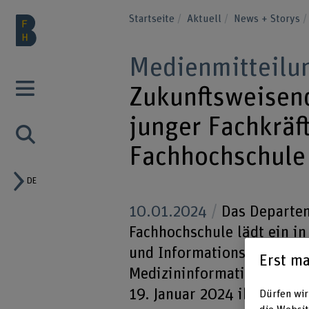
Startseite
Aktuell
News + Storys
Medienmitteilu
Zukunftsweisend
junger Fachkräf
Fachhochschule
DE
10.01.2024
Das Departem
Fachhochschule lädt ein in
und Informationstechnolog
Erst ma
Medizininformatik. Studie
19. Januar 2024 ihre Absch
Dürfen wir