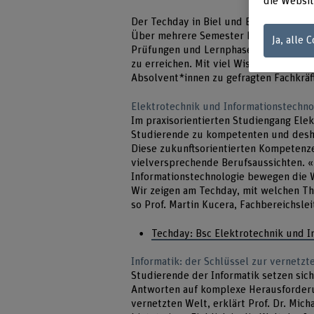
die Websit
Der Techday in Biel und Burgdorf marki
Über mehrere Semester hinweg investie
Ja, alle 
Prüfungen und Lernphasen sowie zuletz
zu erreichen. Mit viel Wissen, Erfahru
Absolvent*innen zu gefragten Fachkräf
Elektrotechnik und Informationstechn
Im praxisorientierten Studiengang Ele
Studierende zu kompetenten und desha
Diese zukunftsorientierten Kompetenz
vielversprechende Berufsaussichten. 
Informationstechnologie bewegen die W
Wir zeigen am Techday, mit welchen T
so Prof. Martin Kucera, Fachbereichsle
Techday: Bsc Elektrotechnik und I
Informatik: der Schlüssel zur vernetzt
Studierende der Informatik setzen sic
Antworten auf komplexe Herausforderun
vernetzten Welt, erklärt Prof. Dr. Mich