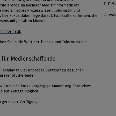
. Prof. Dr. Jürgen Holm, Fachbereichsleiter
E-Ma
Studierende im Bachelor Medizininformatik ein
ie medizinisches Prozesswissen, Informatik und
www
er Fokus dabei liege darauf, Fachkräfte zu formen, die
esens mitgestalten können.
ininformatik
en Sie in die Welt der Technik und Informatik ein!
 für Medienschaffende
m Techday in Biel und/oder Burgdorf zu besuchen:
unserer Studierenden.
 wir um eine kurze vorgängige Anmeldung. Interviews
d auf Anfrage möglich.
n gerne zur Verfügung.