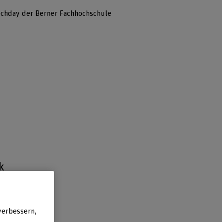
echday der Berner Fachhochschule
k
m
verbessern,