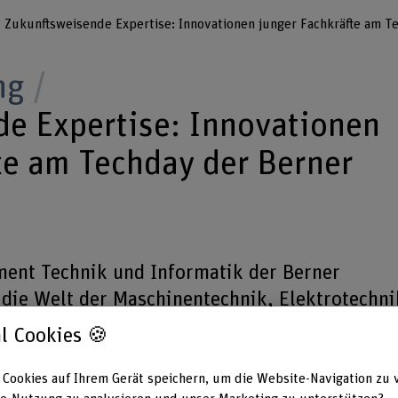
Zukunftsweisende Expertise: Innovationen junger Fachkräfte am T
ng
e Expertise: Innovationen
te am Techday der Berner
ent Technik und Informatik der Berner
 die Welt der Maschinentechnik, Elektrotechni
ie sowie der Informatik und
l Cookies 🍪
rende präsentieren anlässlich des Techdays a
lussarbeiten.
 Cookies auf Ihrem Gerät speichern, um die Website-Navigation zu 