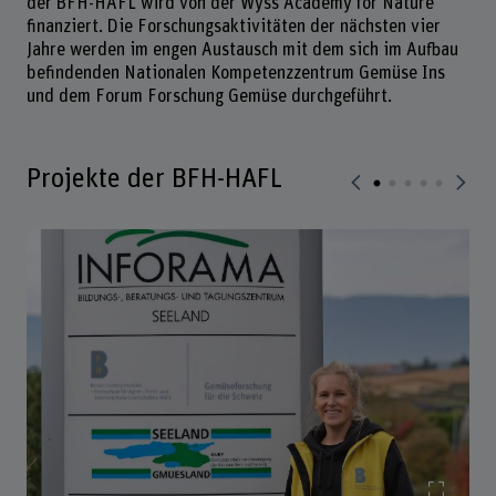
der BFH-HAFL wird von der Wyss Academy for Nature
finanziert. Die Forschungsaktivitäten der nächsten vier
Jahre werden im engen Austausch mit dem sich im Aufbau
befindenden Nationalen Kompetenzzentrum Gemüse Ins
und dem Forum Forschung Gemüse durchgeführt.
Projekte der BFH-HAFL
Bild v