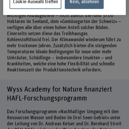
Cookie-Auswahl treffen
Nein, ablehnen
Biodiversität sowie die effiziente Nutzung von Wasser.
Besonders betroffen sind die organischen Böden. Die
wichtigen Anbaugebiete – nicht zuletzt die rund 3700
Hektaren im Seeland, dem «Gemüsegarten der Schweiz» –
verfügen alle über einen hohen Anteil solcher Böden.
Einerseits setzen diese das Treibhausgas
Kohlenstoffdioxid frei. Der Klimawandel wiederum führt zu
mehr trockenen Jahren. Zusätzlich bieten die steigenden
Temperaturen ideale Bedingungen für neue oder mehr
Unkräuter, Schädlinge – insbesondere Insekten – und
Krankheiten, welche eine hohe Flexibilität und schnelle
Reaktionszeit der Produktionstechnik erfordern.
Wyss Academy for Nature finanziert
HAFL-Forschungsprogramm
Das Forschungsprogramm «Nachhaltiger Umgang mit den
Ressourcen Wasser und Boden im Drei Seen-Gebiet» unter
der Leitung von Dr. Andreas Keiser und Dr. Bernhard Streit