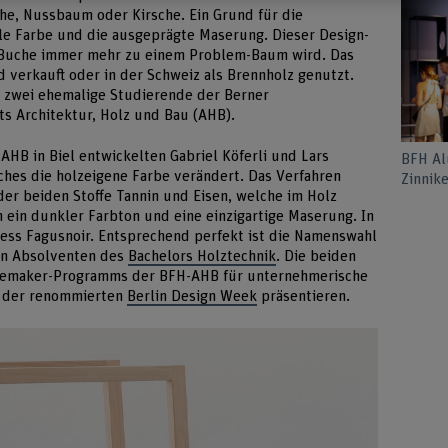
che, Nussbaum oder Kirsche. Ein Grund für die
kle Farbe und die ausgeprägte Maserung. Dieser Design-
e Buche immer mehr zu einem Problem-Baum wird. Das
 verkauft oder in der Schweiz als Brennholz genutzt.
n zwei ehemalige Studierende der Berner
s Architektur, Holz und Bau (AHB).
HB in Biel entwickelten Gabriel Köferli und Lars
BFH Al
lches die holzeigene Farbe verändert. Das Verfahren
Zinnik
der beiden Stoffe Tannin und Eisen, welche im Holz
 ein dunkler Farbton und eine einzigartige Maserung. In
zess Fagusnoir. Entsprechend perfekt ist die Namenswahl
n Absolventen des
Bachelors Holztechnik
. Die beiden
gemaker-Programms der BFH-AHB für unternehmerische
an der renommierten
Berlin Design Week
präsentieren.