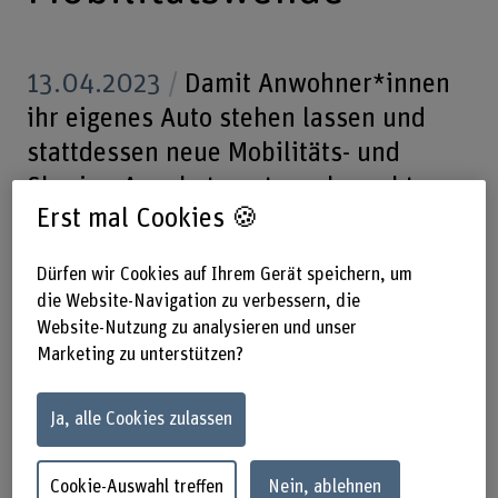
13.04.2023
Damit Anwohner*innen
ihr eigenes Auto stehen lassen und
stattdessen neue Mobilitäts- und
Sharing-Angebote nutzen, braucht es
Erst mal Cookies 🍪
ein überzeugendes Angebot. Das
zeigte das Pilotprojekt «Sorglos mobil»
Dürfen wir Cookies auf Ihrem Gerät speichern, um
auf dem Suurstoffi-Areal in Risch-
die Website-Navigation zu verbessern, die
Rotkreuz. Forschende der BFH haben
Website-Nutzung zu analysieren und unser
das Projekt wissenschaftlich begleitet.
Marketing zu unterstützen?
Ja, alle Cookies zulassen
In den letzten beiden Jahren war das Suurstoffi-Areal in
Risch-Rotkreuz ein Labor für ein neues Mobilitätsangebot.
«Was braucht es, damit Bewohnerinnen und Bewohner
Cookie-Auswahl treffen
Nein, ablehnen
eines Wohnareals ihr eigenes Auto stehen lassen und