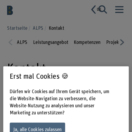
DE
Startseite
ALPS
Kontakt
ALPS
Leistungsangebot
Kompetenzen
Projekte
P
Prev
Nex
ious
t
Kontakt
Erst mal Cookies 🍪
Dürfen wir Cookies auf Ihrem Gerät speichern, um
Kontaktieren Sie uns oder sprechen
die Website-Navigation zu verbessern, die
Sie direkt mit unseren
Website-Nutzung zu analysieren und unser
Fachexpertinnen und Fachexperten auf
Marketing zu unterstützen?
diversen Veranstaltungen. Denn bei
einer Zusammenarbeit gewinnen alle
Ja, alle Cookies zulassen